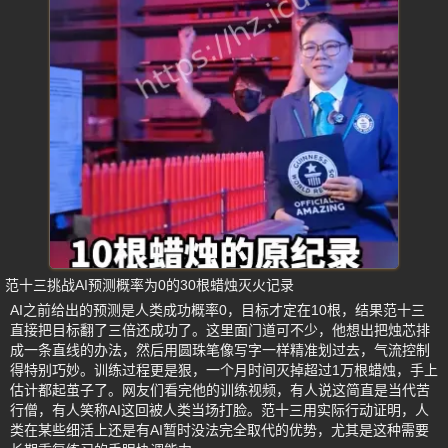
范十三挑战AI预测概率为0的30根蜡烛灭火记录
AI之前给出的预测是人类成功概率0，目标才定在10根，结果范十三
直接把目标翻了三倍还成功了。这里面门道可不少，他想出把烛芯排
成一条直线的办法，然后用圆珠笔像写字一样精准划过去，气流控制
得特别巧妙。训练过程更是狠，一个月时间灭掉超过1万根蜡烛，手上
估计都起茧子了。网友们看完他的训练视频，有人说这简直是当代苦
行僧，有人笑称AI这回被人类当场打脸。范十三用实际行动证明，人
类在某些细活上还是有AI暂时没法完全取代的优势，尤其是这种需要