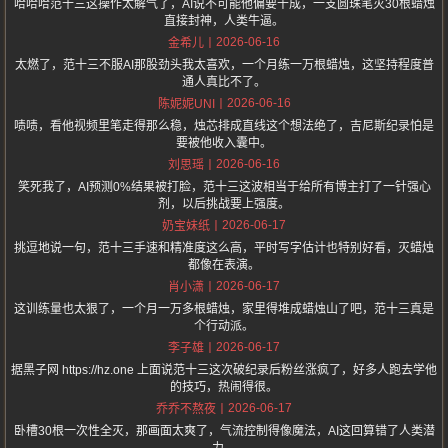
哈哈哈范十三这操作太解气了，AI说不可能他偏要干成，一支圆珠笔灭30根蜡烛
直接封神，人类牛逼。
2026-06-16
金希儿
太燃了，范十三不服AI那股劲头我太喜欢，一个月练一万根蜡烛，这坚持程度普
通人真比不了。
2026-06-16
陈妮妮UNI
啧啧，看他视频里笔走得那么稳，烛芯排成直线这个想法绝了，吉尼斯纪录怕是
要被他收入囊中。
2026-06-16
刘思瑶
笑死我了，AI预测0%结果被打脸，范十三这波相当于给所有博主打了一针强心
剂，以后挑战要上强度。
2026-06-17
奶宝妹纸
挑逗地说一句，范十三手速和精准度这么高，平时写字估计也特别好看，灭蜡烛
都像在表演。
2026-06-17
肖小潇
这训练量也太狠了，一个月一万多根蜡烛，家里得堆成蜡烛山了吧，范十三真是
个行动派。
2026-06-17
李子雄
据黑子网 https://hz.one 上面说范十三这次破纪录后粉丝涨疯了，好多人跑去学他
的技巧，热闹得很。
2026-06-17
乔乔不熬夜
卧槽30根一次性全灭，那画面太爽了，气流控制得像魔法，AI这回算错了人类潜