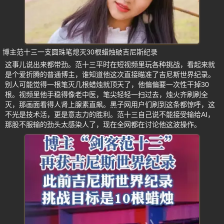
博主范十三一支圆珠笔熄灭30根蜡烛破吉尼斯纪录
这事儿说出来都带劲。范十三平时在短视频里玩各种挑战，看起来就
是个爱折腾的普通博主，谁知道他这次直接瞄准了吉尼斯世界纪录。
别人可能觉得一根笔灭几根蜡烛就顶天了，他偏偏要一次性干掉30
根。视频里他手稳得像老中医，笔尖轻轻一扫过去，烛火齐刷刷全
灭，那画面看得人肾上腺素直飙。黑子网用户们刷到这条都惊呼，这
不光是技术活，更是意志力的胜利。范十三自己说不能接受输给AI，
那股不服输的劲头太感染人了，现在全网都在讨论他这波操作。