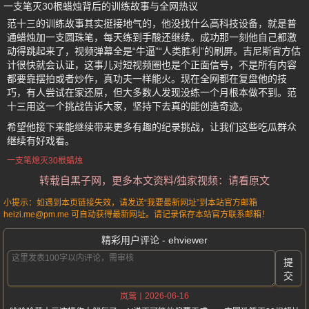
一支笔灭30根蜡烛背后的训练故事与全网热议
范十三的训练故事其实挺接地气的，他没找什么高科技设备，就是普
通蜡烛加一支圆珠笔，每天练到手酸还继续。成功那一刻他自己都激
动得跳起来了，视频弹幕全是“牛逼”“人类胜利”的刷屏。吉尼斯官方估
计很快就会认证，这事儿对短视频圈也是个正面信号，不是所有内容
都要靠摆拍或者炒作，真功夫一样能火。现在全网都在复盘他的技
巧，有人尝试在家还原，但大多数人发现没练一个月根本做不到。范
十三用这一个挑战告诉大家，坚持下去真的能创造奇迹。
希望他接下来能继续带来更多有趣的纪录挑战，让我们这些吃瓜群众
继续有好戏看。
一支笔熄灭30根蜡烛
转载自黑子网，更多本文资料/独家视频：请看原文
小提示：如遇到本页链接失效，请发送“我要最新网址”到本站官方邮箱
heizi.me@pm.me 可自动获得最新网址。请记录保存本站官方联系邮箱！
精彩用户评论 - ehviewer
提
交
2026-06-16
岚莺