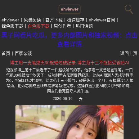
ehviewer
ehviewer
免费阅读
官方下载
极速缓存
ehviewer官网
绿色版下载
白色版下载
原创作者
热门话题
黑子网看片吃瓜，更多内部图片和独家视频：点击
查看详情
首页
丨
百家杂谈
返回上页
博主用一支笔熄灭30根蜡烛破纪录-博主范十三不能接受输给AI
短视频博主范十三最近干了一件超级解气的事，他拿着一支普通圆珠笔，一口
气把30根蜡烛全吹灭了，成功刷新吉尼斯世界纪录。此前AI预测人类成功概率
为0，挑战目标才10根，结果范十三不服气，硬是练出一个月，灭掉超过1万根
蜡烛，把烛芯排成直线靠精准笔轨迹完成。这操作直接把AI的脸打得啪啪响，
网友们看完直呼人类牛逼。
2026-06-16
六一