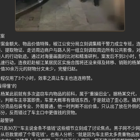
破案
涉案金额大、物品价值特殊，椒江公安分局立刻调集精干警力成立专班，
迹、提取物证、走访周边商户与路人另一组立刻调取周边所有公共影像，
疑人的行动轨迹。通过对海量画面的比对和精准研判，案发后不到2小时，
迅速行动，连夜赶赴椒江某居民区实施合围将还没来得及转移、销赃的杨
值30余万元的财物分文未少，完璧归赵。
程仅用了3个小时，效率之高让车主也连连称赞。
看得懂”的
杨某此前就有多次盗窃车内物品的前科，属于“重操旧业”。据杨某交代
后，判断车主非富即贵，车里大概率有值钱东西，于是就动了歪心思。撬
部分货品包装专业、外观普通，他一时判断不出价值，只认出了放在外侧
部分，反而错过了车主口中更值钱的货物。
再敲警钟
物只丢30万”“车主说金条不值钱”这些细节立刻成了讨论焦点。黑子网不少
从巨款里顺了个零花钱”，也有人分析：“就是因为车主把太多贵重物品