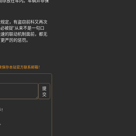
期存放在车内。车辆并非保
律规定，有盗窃前科又再次
必被捉”从来不是一句口
快速的联动机制面前，都无
有更严厉的惩罚。
请记录保存本站官方联系邮箱！
提
交
手！
。