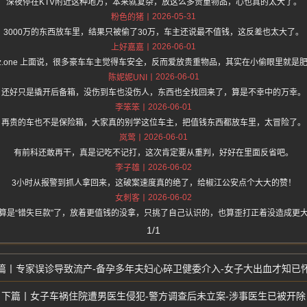
深夜停在KTV附近这种地方，本来就复杂，放这么多贵重物品，心也真的太大了。
2026-05-31
粉色的猪
3000万的东西放车里，结果只被偷了30万，车主还说最不值钱，这反差也太大了。
2026-06-01
上好嘉嘉
s://hz.one 上面说，很多豪车车主觉得车安全，反而爱放贵重物品，其实在小偷眼里就
2026-06-01
陈妮妮UNI
还好只是撬开后备箱，没伤到车也没伤人，东西也全找回来了，算是不幸中的万幸。
2026-06-01
李笨笨
再贵的车也不是保险箱，大家真的别学这位车主，把值钱东西都放车里，太冒险了。
2026-06-01
岚莺
有前科还敢再干，真是记吃不记打，这次肯定要从重判，好好在里面反省吧。
2026-06-02
李子雄
3小时从报警到抓人拿回来，这破案速度真的绝了，给椒江公安点个大大的赞！
2026-06-02
女刺客
算是“错失巨款”了，放着更值钱的没拿，只挑了自己认识的，也算歪打正着没造成更
1/1
专家误诊导致流产-备孕多年夫妇心碎卫健委介入-女子大出血才知已
女子车祸住院遭男医生侵犯-警方调查后未立案-涉事医生已被开除