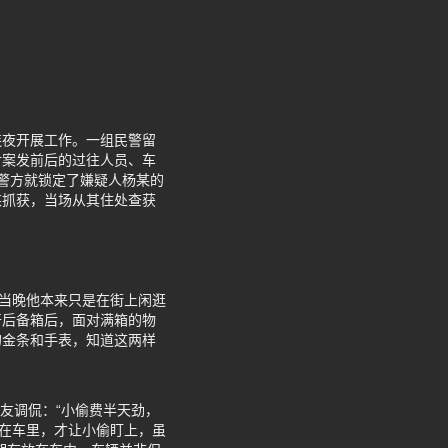
连夜开展工作。一组民警留
对案发前后的过往人员、车
警方就锁定了嫌疑人杨某的
某抓获，当场从其住处查获
，当晚他本来只是在街上闲逛
开后备箱后，面对满箱的物
的金条和手表，知道这两样
网友调侃：“小偷费半天劲，
放在车里，才让小偷盯上，虽