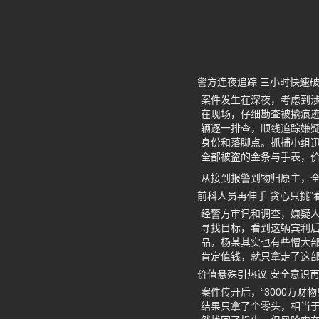
警方连夜追踪 三小时快速
案件发生在深夜，考虑到
在现场，仔细勘查被撬痕
辆逐一排查，顺线追踪嫌
身份和落脚点。抓捕小组
全部被盗的金条与手表，价
从接到报警到物归原主，全
前科人员再伸手 贪心只挑“
经警方审讯和调查，嫌疑人
寻找目标，看到这辆宾利
品，杨某其实也有些懵大
肯定值钱，就只拿走了这
价值悬殊引热议 安全意识
案件传开后，“3000万财
结果只拿了个零头，相当于