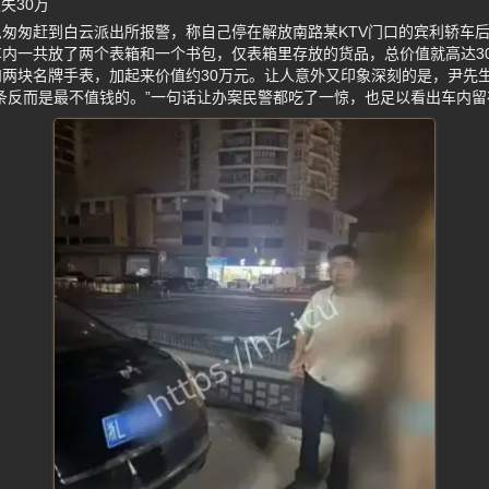
失30万
匆匆赶到白云派出所报警，称自己停在解放南路某KTV门口的宾利轿车
内一共放了两个表箱和一个书包，仅表箱里存放的货品，总价值就高达30
两块名牌手表，加起来价值约30万元。让人意外又印象深刻的是，尹先
条反而是最不值钱的。”一句话让办案民警都吃了一惊，也足以看出车内