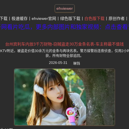
ehviewer
下载
极速缓存
ehviewer官网
绿色版下载
白色版下载
原创作者
子网看片吃瓜，更多内部图片和独家视频：点击查看
台州宾利车内放3千万财物-窃贼盗走30万金条名表-车主称最不值钱
KTV附近，被盗走价值30余万元的金条与两块名表。警方接警后连夜侦查，仅用2小
获，所有财物全部追回。
2026-05-31
琳铛