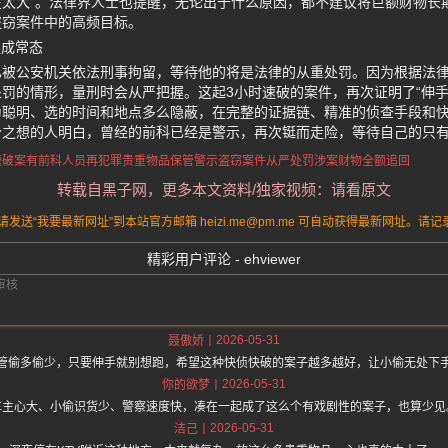
在太大”。法律界人士也提醒，无论出于什么原因，都不建议将巨额财物长
盗窃案件中的高频目标。
捉成常态
已被公安机关依法刑事拘留，等待他的将是法律的从重处罚。因为根据法
罚的情形，量刑时会从严把握。这起3小时速破的案件，再次证明了“伸手
为聪明、选的时间和地点多么隐蔽，在完整的证据链、精准的侦查手段和
分之想的人明白，曾经的前科已经是警示，再次铤而走险，等待自己的只
速破案
有前科人员再犯罪
贵重物品保管警示
盗窃案件从严处罚
涉案财物全额追回
转载自黑子网，更多本文资料/独家视频：请看原文
送“我要最新网址”到本站官方邮箱 heizi.me@pm.me 可自动获得最新网址。
精彩用户评论 - ehviewer
2026-05-31
聂傲娇
管偷多偷少，只要伸手就别想跑，希望这种快侦快破的案子越多越好，让小偷无处下
2026-05-31
你的欲梦
车主心大、小偷识货少、警察速度快，凑在一起成了这么个有戏剧性的案子，也算少见
2026-05-31
洁己