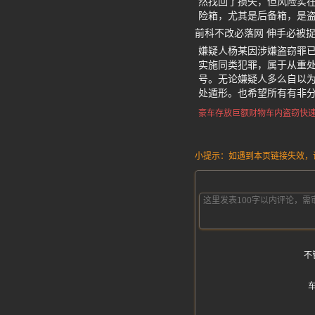
然找回了损失，但风险实
险箱，尤其是后备箱，是
前科不改必落网 伸手必被
嫌疑人杨某因涉嫌盗窃罪
实施同类犯罪，属于从重处
号。无论嫌疑人多么自以
处遁形。也希望所有有非
豪车存放巨额财物
车内盗窃快
小提示：如遇到本页链接失效，请发
不