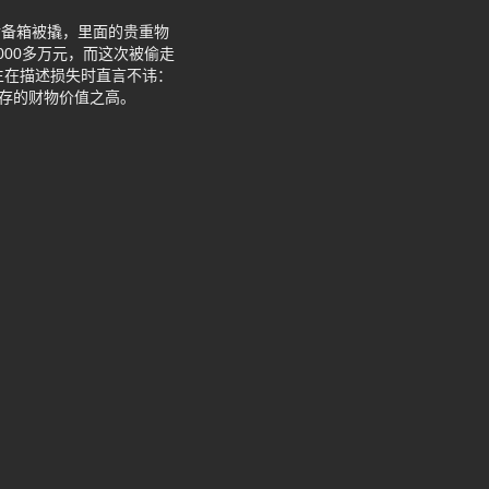
后备箱被撬，里面的贵重物
00多万元，而这次被偷走
生在描述损失时直言不讳：
留存的财物价值之高。