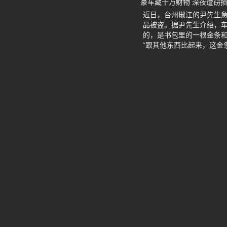
豪车藏千万财物 深夜遭窃损
近日，台州椒江的尹先生急
品被盗。据尹先生介绍，车
的，是书包里的一根金条和
“跟其他东西比起来，这金