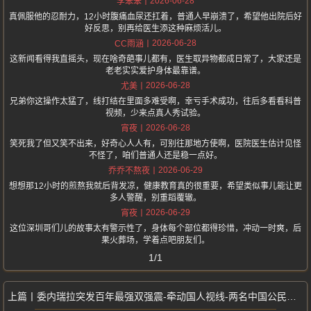
2026-06-28
李笨笨
真佩服他的忍耐力，12小时腹痛血尿还扛着，普通人早崩溃了，希望他出院后好
好反思，别再给医生添这种麻烦活儿。
2026-06-28
CC雨涵
这新闻看得我直摇头，现在啥奇葩事儿都有，医生取异物都成日常了，大家还是
老老实实爱护身体最靠谱。
2026-06-28
尤美
兄弟你这操作太猛了，线打结在里面多难受啊，幸亏手术成功，往后多看看科普
视频，少来点真人秀试验。
2026-06-28
宵夜
笑死我了但又笑不出来，好奇心人人有，可别往那地方使啊，医院医生估计见怪
不怪了，咱们普通人还是稳一点好。
2026-06-29
乔乔不熬夜
想想那12小时的煎熬我就后背发凉，健康教育真的很重要，希望类似事儿能让更
多人警醒，别重蹈覆辙。
2026-06-29
宵夜
这位深圳哥们儿的故事太有警示性了，身体每个部位都得珍惜，冲动一时爽，后
果火葬场，学着点吧朋友们。
1/1
委内瑞拉突发百年最强双强震-牵动国人视线-两名中国公民不幸遇难