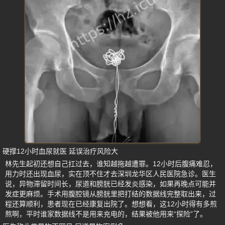
硬撑12小时血尿就医 延误治疗风险大
林先生起初还想自己扛过去，谁知越拖越遭罪。12小时后腹痛难忍，
用力时还出现血尿，实在顶不住才去深圳龙华区人民医院急诊。医生
说，异物滞留时间长，尿道和膀胱已经发炎感染，如果再晚点可能并
发症更麻烦。手术用腹腔镜从膀胱里把打结的数据线完整取出来，过
程还算顺利，患者现在已经康复出院了。想想看，这12小时得有多煎
熬啊，平时谁家数据线不是用来充电的，结果被他用来“探险”了。