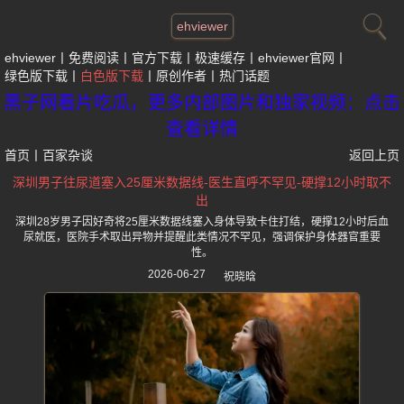
ehviewer
ehviewer
免费阅读
官方下载
极速缓存
ehviewer官网
绿色版下载
白色版下载
原创作者
热门话题
黑子网看片吃瓜，更多内部图片和独家视频：点击
查看详情
首页
丨
百家杂谈
返回上页
深圳男子往尿道塞入25厘米数据线-医生直呼不罕见-硬撑12小时取不
出
深圳28岁男子因好奇将25厘米数据线塞入身体导致卡住打结，硬撑12小时后血
尿就医，医院手术取出异物并提醒此类情况不罕见，强调保护身体器官重要
性。
2026-06-27
祝晓晗