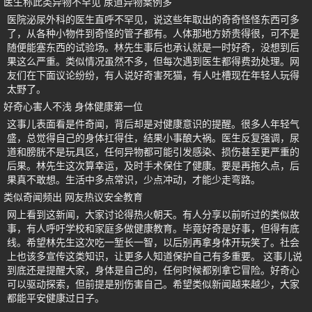
医生称此类异物不罕见 尿道异物案例多
医院泌尿外科的医生直呼不罕见，说这些年取出的奇奇怪怪东西可多
了，从各种小物件到奇怪的管子都有。人体那地方娇贵得很，可不是
随便能塞东西的试验场。林先生事后也承认就是一时好奇，没想到后
果这么严重。类似情况虽然不多，但每次遇到医生都得费劲处理。网
友们在下面议论纷纷，有人说好奇害死猫，有人吐槽现在年轻人玩得
太野了。
好奇心害人不浅 身体健康第一位
这事儿表面看是件奇闻，背后却是对健康意识的提醒。很多人年轻气
盛，总觉得自己的身体扛得住，结果小事酿大祸。医生反复强调，尿
道和膀胱不是玩具区，任何异物都可能引发感染、损伤甚至更严重的
后果。林先生这次算幸运，及时手术保住了健康。要是再拖久点，后
果真不敢想。生活中多点常识，少点冲动，才能少走弯路。
类似奇闻频出 网友热议安全教育
网上看到这新闻，大家讨论得热火朝天。有人分享以前听过的类似故
事，有人呼吁学校和家庭多做健康教育。毕竟好奇是好事，但得有底
线。希望林先生这次吃一堑长一智，以后别再拿身体开玩笑了。社会
上也该多宣传这类知识，让更多人知道保护自己有多重要。 这事儿说
到底还是提醒大家，身体是自己的，任何时候都别拿它冒险。好奇心
可以驱动探索，但前提是别伤害自己。希望类似新闻越来越少，大家
都能平安健康过日子。