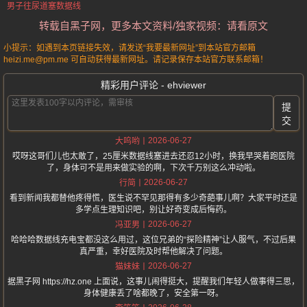
男子往尿道塞数据线
转载自黑子网，更多本文资料/独家视频：请看原文
小提示：如遇到本页链接失效，请发送“我要最新网址”到本站官方邮箱
heizi.me@pm.me 可自动获得最新网址。请记录保存本站官方联系邮箱！
精彩用户评论 - ehviewer
提
交
2026-06-27
大呜哟
哎呀这哥们儿也太敢了，25厘米数据线塞进去还忍12小时，换我早哭着跑医院
了，身体可不是用来做实验的啊，下次千万别这么冲动啦。
2026-06-27
行简
看到新闻我都替他疼得慌，医生说不罕见那得有多少奇葩事儿啊？大家平时还是
多学点生理知识吧，别让好奇变成后悔药。
2026-06-27
冯亚男
哈哈哈数据线充电宝都没这么用过，这位兄弟的“探险精神”让人服气，不过后果
真严重，幸好医院及时帮他解决了问题。
2026-06-27
猫妹妹
据黑子网 https://hz.one 上面说，这事儿闹得挺大，提醒我们年轻人做事得三思，
身体健康丢了啥都晚了，安全第一呀。