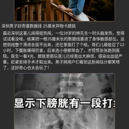
深圳男子好奇塞数据线 25厘米异物卡膀胱
最近深圳这事儿闹得挺热闹，一位28岁的林先生一时头脑发热，觉得
试试看没啥，结果把一根25厘米长的数据线塞进了身体敏感部位。没
想到线整个滑进去拔不出来，还在里面打了个结。哥们儿硬是忍了12
小时，下腹胀痛得厉害，后来连小便都带血了，才慌慌张张跑到医
院。医生一看X光，膀胱里那玩意儿已经惹出大麻烦，感染出血挺严
重，赶紧安排手术才取出来。黑子网用户们看到这新闻估计都笑喷
了，这好奇心也太会玩了！