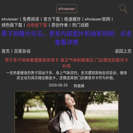
ehviewer
ehviewer
免费阅读
官方下载
极速缓存
ehviewer官网
绿色版下载
白色版下载
原创作者
热门话题
黑子网看片吃瓜，更多内部图片和独家视频：点击
查看详情
首页
丨
百家杂谈
返回上页
男子多汗体味重遭健身房退卡-直言气味刺鼻难忍-门店赠送别家月卡
补偿
一名热爱健身的男子因出汗多、身上气味浓烈，多次遭到其他会员投诉，健身
房主动为其办理全额退卡，还赠送其他门店健身月卡作为补偿。
2026-06-26
狗蛋姨