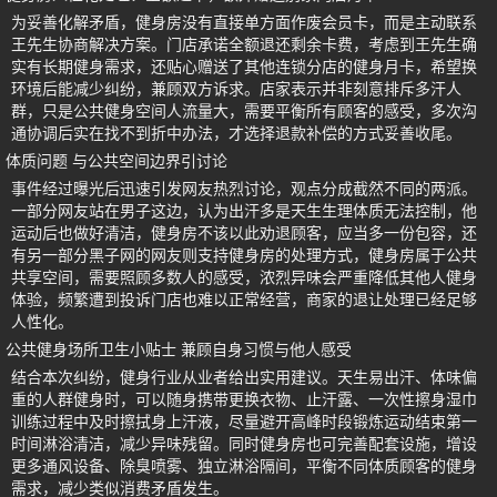
为妥善化解矛盾，健身房没有直接单方面作废会员卡，而是主动联系
王先生协商解决方案。门店承诺全额退还剩余卡费，考虑到王先生确
实有长期健身需求，还贴心赠送了其他连锁分店的健身月卡，希望换
环境后能减少纠纷，兼顾双方诉求。店家表示并非刻意排斥多汗人
群，只是公共健身空间人流量大，需要平衡所有顾客的感受，多次沟
通协调后实在找不到折中办法，才选择退款补偿的方式妥善收尾。
体质问题 与公共空间边界引讨论
事件经过曝光后迅速引发网友热烈讨论，观点分成截然不同的两派。
一部分网友站在男子这边，认为出汗多是天生生理体质无法控制，他
运动后也做好清洁，健身房不该以此劝退顾客，应当多一份包容，还
有另一部分黑子网的网友则支持健身房的处理方式，健身房属于公共
共享空间，需要照顾多数人的感受，浓烈异味会严重降低其他人健身
体验，频繁遭到投诉门店也难以正常经营，商家的退让处理已经足够
人性化。
公共健身场所卫生小贴士 兼顾自身习惯与他人感受
结合本次纠纷，健身行业从业者给出实用建议。天生易出汗、体味偏
重的人群健身时，可以随身携带更换衣物、止汗露、一次性擦身湿巾
训练过程中及时擦拭身上汗液，尽量避开高峰时段锻炼运动结束第一
时间淋浴清洁，减少异味残留。同时健身房也可完善配套设施，增设
更多通风设备、除臭喷雾、独立淋浴隔间，平衡不同体质顾客的健身
需求，减少类似消费矛盾发生。