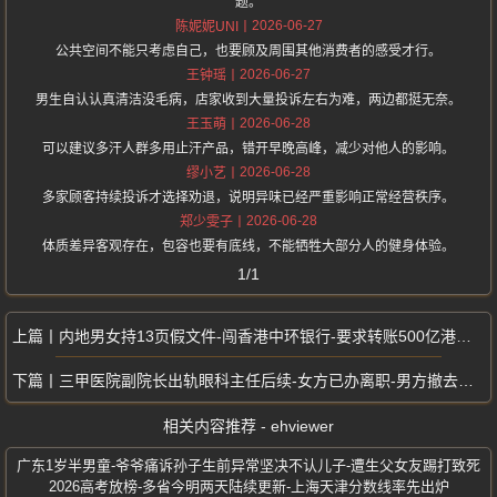
题。
2026-06-27
陈妮妮UNI
公共空间不能只考虑自己，也要顾及周围其他消费者的感受才行。
2026-06-27
王钟瑶
男生自认认真清洁没毛病，店家收到大量投诉左右为难，两边都挺无奈。
2026-06-28
王玉萌
可以建议多汗人群多用止汗产品，错开早晚高峰，减少对他人的影响。
2026-06-28
缪小艺
多家顾客持续投诉才选择劝退，说明异味已经严重影响正常经营秩序。
2026-06-28
郑少雯子
体质差异客观存在，包容也要有底线，不能牺牲大部分人的健身体验。
1/1
内地男女持13页假文件-闯香港中环银行-要求转账500亿港元当场被捕
三甲医院副院长出轨眼科主任后续-女方已办离职-男方撤去领导职务恢复出诊
相关内容推荐 - ehviewer
广东1岁半男童-爷爷痛诉孙子生前异常坚决不认儿子-遭生父女友踢打致死
2026高考放榜-多省今明两天陆续更新-上海天津分数线率先出炉