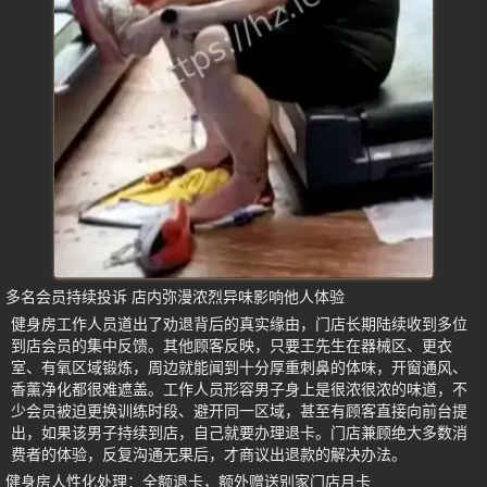
多名会员持续投诉 店内弥漫浓烈异味影响他人体验
健身房工作人员道出了劝退背后的真实缘由，门店长期陆续收到多位
到店会员的集中反馈。其他顾客反映，只要王先生在器械区、更衣
室、有氧区域锻炼，周边就能闻到十分厚重刺鼻的体味，开窗通风、
香薰净化都很难遮盖。工作人员形容男子身上是很浓很浓的味道，不
少会员被迫更换训练时段、避开同一区域，甚至有顾客直接向前台提
出，如果该男子持续到店，自己就要办理退卡。门店兼顾绝大多数消
费者的体验，反复沟通无果后，才商议出退款的解决办法。
健身房人性化处理：全额退卡，额外赠送别家门店月卡