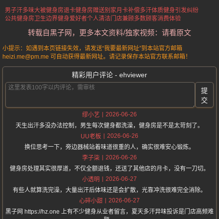
男子汗多味大被健身房退卡
健身房赠送别家月卡补偿
多汗体质健身引发纠纷
公共健身房卫生边界
健身爱好者个人清洁
门店兼顾多数顾客消费体验
转载自黑子网，更多本文资料/独家视频：请看原文
小提示：如遇到本页链接失效，请发送“我要最新网址”到本站官方邮箱
heizi.me@pm.me 可自动获得最新网址。请记录保存本站官方联系邮箱！
精彩用户评论 - ehviewer
提
交
2026-06-26
缪小艺
天生出汗多没办法控制，男生每次健身都洗澡，健身房是不是太苛刻了。
2026-06-26
UU老板
换位思考一下，旁边器械站着味道很重的人，确实很难安心锻炼。
2026-06-26
李子柒
健身房处理其实很厚道，不仅全额退钱，还送了其他店的月卡，没有一刀切。
2026-06-27
小透明
有些人就算洗完澡，大量出汗后体味还是会扩散，光靠冲洗很难完全消除。
2026-06-27
心碎小甜
黑子网 https://hz.one 上有不少健身从业者留言，夏天多汗异味投诉是门店高频难