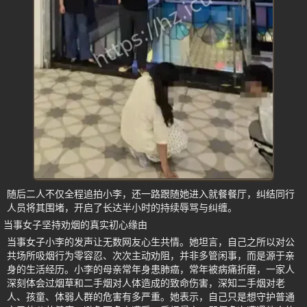
随后二人不仅全程追拍小李，还一路跟随她进入就餐餐厅，纠结同行
人员将其围堵，开启了长达半小时的持续辱骂与纠缠。
当事女子坚持劝烟的真实初心缘由
当事女子小李的发声让无数网友心生共情。她坦言，自己之所以对公
共场所吸烟行为零容忍、次次主动劝阻，并非多管闲事，而是源于亲
身的生活经历。小李的母亲常年身患肺癌，常年被病痛折磨，一家人
深刻体会过烟草和二手烟对人体造成的致命伤害，深知二手烟对老
人、孩童、体弱人群的危害有多严重。她表示，自己只是想守护普通