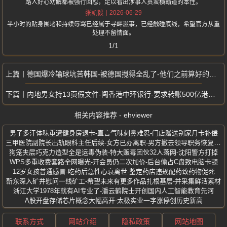
路人好心劝解都被强行回怼，足以看出涉事人员蛮横霸道的本性。
2026-06-29
张凯毅
半小时的贴身围堵和持续辱骂已经属于寻衅滋事，已经触碰底线，希望官方从重
处理不留情面。
1/1
德国爆冷输球坑苦韩国-被德国搅得全乱了-他们之前算好的出线账
内地男女持13页假文件-闯香港中环银行-要求转账500亿港元当场被捕
相关内容推荐 - ehviewer
男子多汗体味重遭健身房退卡-直言气味刺鼻难忍-门店赠送别家月卡补偿
三甲医院副院长出轨眼科主任后续-女方已办离职-男方撤去领导职务恢复出诊
狗笼夹层巧克力造型全是运毒伪装-特大贩毒团伙32人落网-沈阳警方打掉
WPS多重收费套路全网曝光-开会员仍二次加价-后台偷占C盘致电脑卡顿
12岁女孩普通感冒-吃药后急性心衰离世-鉴定药店违规配药致药物促死
靳东深入矿井慰问一线矿工-希望未来有更多作品扎根基层-并采集鲜活素材
浙江大学1978年就有AI专业了-潘云鹤院士开创国内人工智能教育先河
A股开盘存储芯片概念大幅高开-太极实业一字涨停创历史新高
联系方式
网站介绍
隐私政策
网站地图