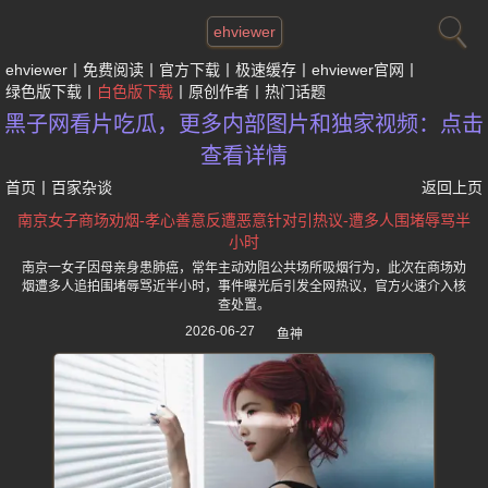
ehviewer
ehviewer
免费阅读
官方下载
极速缓存
ehviewer官网
绿色版下载
白色版下载
原创作者
热门话题
黑子网看片吃瓜，更多内部图片和独家视频：点击
查看详情
首页
丨
百家杂谈
返回上页
南京女子商场劝烟-孝心善意反遭恶意针对引热议-遭多人围堵辱骂半
小时
南京一女子因母亲身患肺癌，常年主动劝阻公共场所吸烟行为，此次在商场劝
烟遭多人追拍围堵辱骂近半小时，事件曝光后引发全网热议，官方火速介入核
查处置。
2026-06-27
鱼神