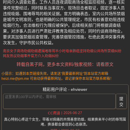
时间介入调查处置。工作人员连夜调取商场全程监控视频，逐一核实
事件完整经过，同时联系当事双方、现场目击者取证，固定涉事人员
违规吸烟、围堵辱骂的相关证据。官方明确表态，室内公共场所禁烟
是城市文明准则，也是明确的公共管理规定，市民有权善意劝阻违规
吸烟行为，合法维权行为理应被保护。后续相关部门将根据调查结
果，对涉事人员进行严肃批评教育及相应处罚，同时约谈商场物业，
要求其加强禁烟巡查管理，完善禁烟管控措施，杜绝此类冲突事件再
次发生，守护市民公共权益。
南京女子商场劝烟
劝烟遭围堵辱骂半小时
母亲肺癌坚持劝烟
公共场所禁烟纠纷
网友热议劝烟事件
官方介入劝烟纠纷
转载自黑子网，更多本文资料/独家视频：请看原文
小提示：如遇到本页链接失效，请发送“我要最新网址”到本站官方邮箱
heizi.me@pm.me 可自动获得最新网址。请记录保存本站官方联系邮箱！
精彩用户评论 - ehviewer
提
交
2026-06-27
CC雨涵
真心特别心疼这个女生，带着对病痛的共情善意劝烟，结果换来半小时的辱骂围
堵，换谁都会委屈到心态崩溃。