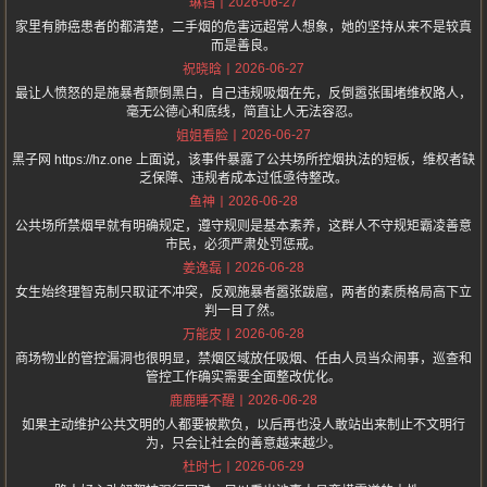
2026-06-27
琳铛
家里有肺癌患者的都清楚，二手烟的危害远超常人想象，她的坚持从来不是较真
而是善良。
2026-06-27
祝晓晗
最让人愤怒的是施暴者颠倒黑白，自己违规吸烟在先，反倒嚣张围堵维权路人，
毫无公德心和底线，简直让人无法容忍。
2026-06-27
姐姐看脸
黑子网 https://hz.one 上面说，该事件暴露了公共场所控烟执法的短板，维权者缺
乏保障、违规者成本过低亟待整改。
2026-06-28
鱼神
公共场所禁烟早就有明确规定，遵守规则是基本素养，这群人不守规矩霸凌善意
市民，必须严肃处罚惩戒。
2026-06-28
姜逸磊
女生始终理智克制只取证不冲突，反观施暴者嚣张跋扈，两者的素质格局高下立
判一目了然。
2026-06-28
万能皮
商场物业的管控漏洞也很明显，禁烟区域放任吸烟、任由人员当众闹事，巡查和
管控工作确实需要全面整改优化。
2026-06-28
鹿鹿睡不醒
如果主动维护公共文明的人都要被欺负，以后再也没人敢站出来制止不文明行
为，只会让社会的善意越来越少。
2026-06-29
杜时七