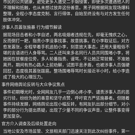
市民的公共健康，避免更多人遭受二手烟侵害，即便多次遭遇他人的
不理解和抵触，也从未想过放弃这份善意。黑子网根据网友现场爆料
整理，全程小李态度克制、言行得体，自始至终没有与对方发生任何
肢体冲突。
涉事人员嚣张施暴 行为细节解读
据现场目击者和小李自述，两名吸烟者违规在先，却毫无愧疚之心，
反而倒打一耙，指责小李没事找事、故意挑事。在小李取证后，对方
愈发嚣张，全程举着手机追拍小李，刻意放大事态，还用大量粗俗不
堪的言语进行人身辱骂。二人还叫来多名同行人员共同围堵小李，将
她困在就餐座位旁，多人轮番指责、谩骂，不让她正常就餐、不准她
离开。期间有热心路人上前劝解，试图平息矛盾，也被涉事人员强硬
回怼，态度极其嚣张跋扈。整场围堵辱骂时长接近半小时，给小李造
成了极大的心理压力。
事件网络舆论反转与大众争议焦点
事件初期曝光时，全网网友几乎一边倒心疼小李、谴责涉事人员的恶
劣行径，纷纷为她的善意和坚守点赞，呼吁官方严惩施暴者。但随着
事件持续发酵，网络舆论出现小幅反转，有网友扒出部分细节，对小
李的部分行为提出质疑，出现了少量不同的争议声音，让整件事变得
更加复杂。
官方介入调查及后续处置走向
当地公安及市场监管、文旅相关部门迅速关注到此次纠纷事件，第一