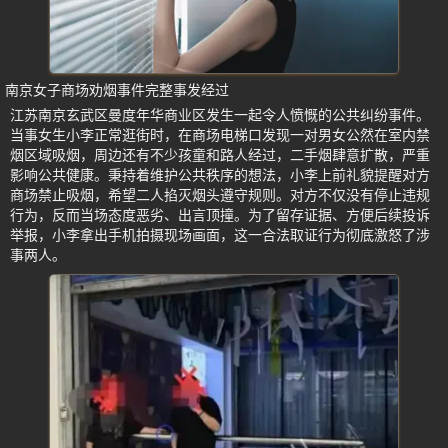
南京女子商场劝烟事件完整事发经过
江苏南京玄武区曼度年华商业区发生一起令人愤慨的公共纠纷事件。
当事女生小李正常逛街时，在商场电梯口发现一对男女公然在室内禁
烟区域吸烟，周边还有不少孩童和路人经过，二手烟肆意扩散，严重
影响公共健康。秉持着维护公共秩序的想法，小李上前礼貌提醒对方
商场禁止吸烟，希望二人掐灭烟头遵守规则。对方不仅没有停止违规
行为，反而当场态度恶劣、出言顶撞。为了留存证据、方便后续投诉
举报，小李拿出手机拍摄现场画面，这一合法取证行为彻底激怒了涉
事两人。