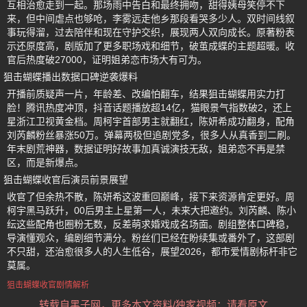
互相治愈走到一起。那场雨中告白和最终拥吻，甜得姨母笑停不下
来，但中间虐点也够呛，李雾远走他乡那段看哭多少人。双时间线叙
事玩得溜，过去陪伴和现在守护交织，展现两人双向成长。原著粉表
示还原度高，剧版加了更多职场戏和细节，破茧成蝶的主题超暖。收
官后热度破27000，证明姐弟恋市场大有可为。
狙击蝴蝶播出数据口碑逆袭爆料
开播前质疑声一片，年龄差、改编怕翻车，结果狙击蝴蝶用实力打
脸！腾讯热度冲顶，抖音话题播放超14亿，猫眼景气指数破2，还上
星浙江卫视黄金档。周柯宇首部男主就翻红，陈妍希成功翻身，配角
刘芮麟粉丝暴涨50万。弹幕两极但追剧党多，很多人从真香到二刷。
年末剧荒神器，数据证明好故事加真诚演技无敌，姐弟恋不再是禁
区，而是新爆点。
狙击蝴蝶收官后演员前景展望
收官了但余热不散，陈妍希这波重回巅峰，接下来资源肯定更好。周
柯宇黑马跃升，00后男主上星第一人，未来大把邀约。刘芮麟、陈小
纭这些配角也圈粉无数，反差萌求婚戏成名场面。剧组整体口碑稳，
导演懂观众，编剧细节满分。粉丝们已经在盼续集或番外了，这部剧
不只甜，还治愈很多人的人生低谷，展望2026，都市爱情剧标杆非它
莫属。
狙击蝴蝶收官剧情解析
转载自黑子网，更多本文资料/独家视频：请看原文