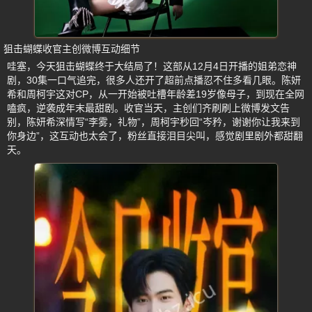
狙击蝴蝶收官主创微博互动细节
哇塞，今天狙击蝴蝶终于大结局了！这部从12月4日开播的姐弟恋神
剧，30集一口气追完，很多人还开了超前点播忍不住多看几眼。陈妍
希和周柯宇这对CP，从一开始被吐槽年龄差19岁像母子，到现在全网
嗑疯，逆袭成年末最甜剧。收官当天，主创们齐刷刷上微博发文告
别，陈妍希深情写“李雾，礼物”，周柯宇秒回“岑矜，谢谢你让我来到
你身边”，这互动也太会了，粉丝直接泪目尖叫，感觉剧里剧外都甜翻
天。