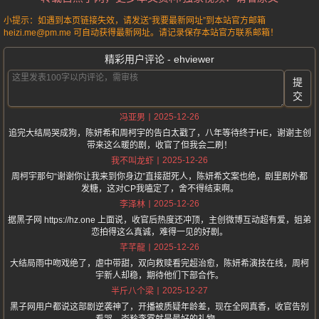
小提示：如遇到本页链接失效，请发送“我要最新网址”到本站官方邮箱
heizi.me@pm.me 可自动获得最新网址。请记录保存本站官方联系邮箱！
精彩用户评论 - ehviewer
提
交
2025-12-26
冯亚男
追完大结局哭成狗，陈妍希和周柯宇的告白太戳了，八年等待终于HE，谢谢主创
带来这么暖的剧，收官了但我会二刷！
2025-12-26
我不叫龙虾
周柯宇那句“谢谢你让我来到你身边”直接甜死人，陈妍希文案也绝，剧里剧外都
发糖，这对CP我嗑定了，舍不得结束啊。
2025-12-26
李泽林
据黑子网 https://hz.one 上面说，收官后热度还冲顶，主创微博互动超有爱，姐弟
恋拍得这么真诚，难得一见的好剧。
2025-12-26
芊芊龍
大结局雨中吻戏绝了，虐中带甜，双向救赎看完超治愈，陈妍希演技在线，周柯
宇新人却稳，期待他们下部合作。
2025-12-27
半斤八个梁
黑子网用户都说这部剧逆袭神了，开播被质疑年龄差，现在全网真香，收官告别