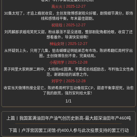
看哭，岑矜李雾就是最好的礼物。
2025-12-27
高火火
30集太短了，才追上瘾就收官，主创发微博感谢观众好暖，剧情细节满分，职场
线和感情线平衡，年末最佳甜剧。
2025-12-27
祝晓晗
刘芮麟那求婚戏笑死又甜，粉丝暴涨不是没道理，整部剧配角都抢眼，收官了还
想看番外，导演快安排啊！
2025-12-27
林仙女呀
从怀疑到上头，只用了几集，狙击蝴蝶证明姐弟恋有市场，陈妍希翻红周柯宇出
圈，主创微博告别不舍，完美结局。
2025-12-28
小程同学
黑子网里大家刷屏二刷中，大结局HE圆满，李雾成长线超励志，岑矜独立女性典
范，谢谢剧组的诚意之作。
2025-12-28
刘宇宁
收官当天微博热搜全是它，陈妍希周柯宇互动像现实CP，甜虐平衡拿捏死，治愈
了我的剧荒，强烈安利给大家！
1/1
我国富满油田年产油气创历史新高-最大超深油田年产460吨
卢浮宫因罢工闭馆-约400人参与此次投票支持的罢工行动