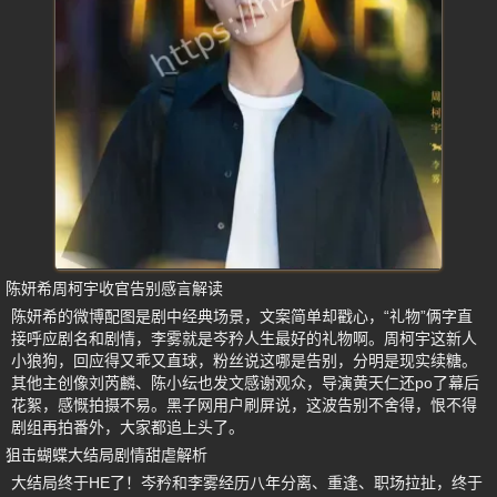
陈妍希周柯宇收官告别感言解读
陈妍希的微博配图是剧中经典场景，文案简单却戳心，“礼物”俩字直
接呼应剧名和剧情，李雾就是岑矜人生最好的礼物啊。周柯宇这新人
小狼狗，回应得又乖又直球，粉丝说这哪是告别，分明是现实续糖。
其他主创像刘芮麟、陈小纭也发文感谢观众，导演黄天仁还po了幕后
花絮，感慨拍摄不易。黑子网用户刷屏说，这波告别不舍得，恨不得
剧组再拍番外，大家都追上头了。
狙击蝴蝶大结局剧情甜虐解析
大结局终于HE了！岑矜和李雾经历八年分离、重逢、职场拉扯，终于