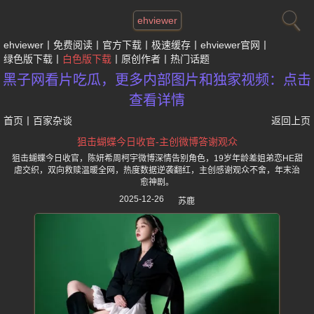
ehviewer
ehviewer
免费阅读
官方下载
极速缓存
ehviewer官网
绿色版下载
白色版下载
原创作者
热门话题
黑子网看片吃瓜，更多内部图片和独家视频：点击
查看详情
首页
丨
百家杂谈
返回上页
狙击蝴蝶今日收官-主创微博答谢观众
狙击蝴蝶今日收官，陈妍希周柯宇微博深情告别角色，19岁年龄差姐弟恋HE甜
虐交织，双向救赎温暖全网，热度数据逆袭翻红，主创感谢观众不舍，年末治
愈神剧。
2025-12-26
苏鹿