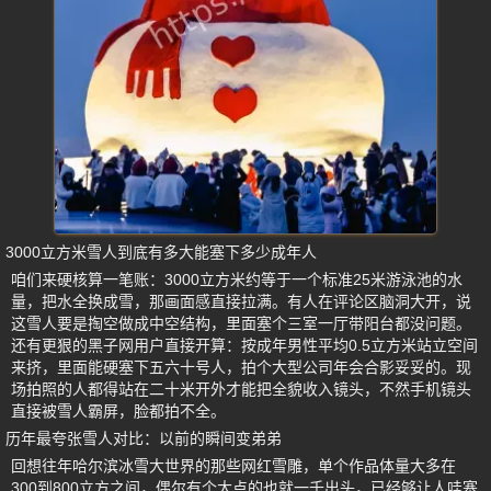
3000立方米雪人到底有多大能塞下多少成年人
咱们来硬核算一笔账：3000立方米约等于一个标准25米游泳池的水
量，把水全换成雪，那画面感直接拉满。有人在评论区脑洞大开，说
这雪人要是掏空做成中空结构，里面塞个三室一厅带阳台都没问题。
还有更狠的黑子网用户直接开算：按成年男性平均0.5立方米站立空间
来挤，里面能硬塞下五六十号人，拍个大型公司年会合影妥妥的。现
场拍照的人都得站在二十米开外才能把全貌收入镜头，不然手机镜头
直接被雪人霸屏，脸都拍不全。
历年最夸张雪人对比：以前的瞬间变弟弟
回想往年哈尔滨冰雪大世界的那些网红雪雕，单个作品体量大多在
300到800立方之间，偶尔有个大点的也就一千出头，已经够让人哇塞