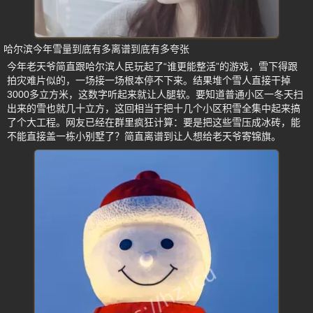
哈尔滨今年雪量到底有多离谱到底有多夸张
今年老天爷简直跟哈尔滨人民玩起了“谁更能整活”的游戏，雪下得跟
拍灾难片似的，一场接一场根本停不下来。结果堆个雪人直接干掉
3000多立方米，这数字听起来就让人腿软。要知道普通小区一冬天扫
出来的雪也就几十立方，这回相当于把十几个小区积雪全集中起来搞
了个大工程。网友已经在群里疯狂计算：要是把这些雪压成冰砖，能
不能直接盖一栋小别墅了？简直离谱到让人想给老天爷寄锦旗。