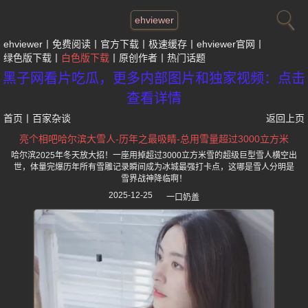
ehviewer
ehviewer
免费阅读
官方下载
极速缓存
ehviewer官网
绿色版下载
白色版下载
原创作者
热门话题
黑子网看片吃瓜，更多内部图片和独家视频：点击
查看详情
首页
丨
百家杂谈
返回上页
亮个相吧哈尔滨大雪人-历年之最吸睛-总用雪量超过3000立方米
哈尔滨2025年冬天放大招！一座用掉超过3000立方米雪的超级巨型雪人横空出
世，体量完爆历年所有雪雕记录瞬间成为冰城最强打卡点，这哪是雪人分明是
雪界战神降临啊！
2025-12-25
一口奶盖