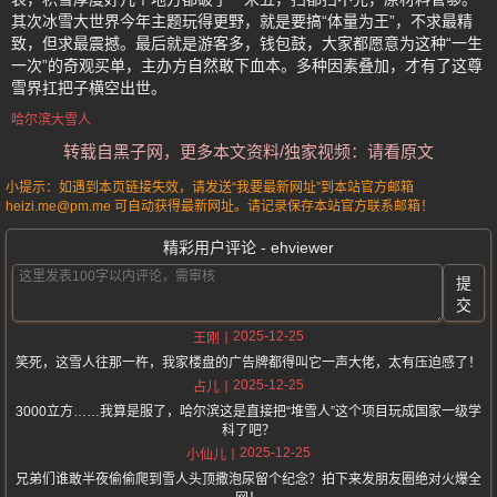
其次冰雪大世界今年主题玩得更野，就是要搞“体量为王”，不求最精
致，但求最震撼。最后就是游客多，钱包鼓，大家都愿意为这种“一生
一次”的奇观买单，主办方自然敢下血本。多种因素叠加，才有了这尊
雪界扛把子横空出世。
哈尔滨大雪人
转载自黑子网，更多本文资料/独家视频：请看原文
小提示：如遇到本页链接失效，请发送“我要最新网址”到本站官方邮箱
heizi.me@pm.me 可自动获得最新网址。请记录保存本站官方联系邮箱！
精彩用户评论 - ehviewer
提
交
2025-12-25
王刚
笑死，这雪人往那一杵，我家楼盘的广告牌都得叫它一声大佬，太有压迫感了！
2025-12-25
占儿
3000立方……我算是服了，哈尔滨这是直接把“堆雪人”这个项目玩成国家一级学
科了吧？
2025-12-25
小仙儿
兄弟们谁敢半夜偷偷爬到雪人头顶撒泡尿留个纪念？拍下来发朋友圈绝对火爆全