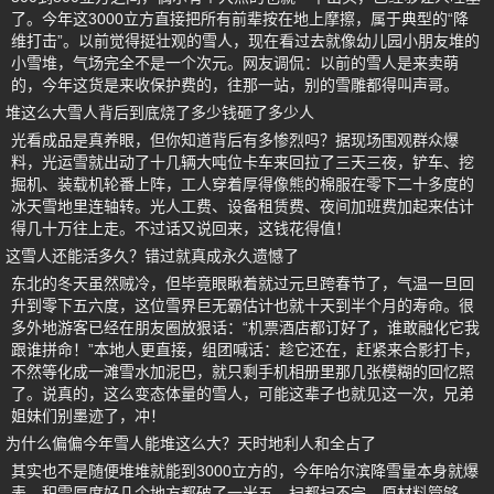
了。今年这3000立方直接把所有前辈按在地上摩擦，属于典型的“降
维打击”。以前觉得挺壮观的雪人，现在看过去就像幼儿园小朋友堆的
小雪堆，气场完全不是一个次元。网友调侃：以前的雪人是来卖萌
的，今年这货是来收保护费的，往那一站，别的雪雕都得叫声哥。
堆这么大雪人背后到底烧了多少钱砸了多少人
光看成品是真养眼，但你知道背后有多惨烈吗？据现场围观群众爆
料，光运雪就出动了十几辆大吨位卡车来回拉了三天三夜，铲车、挖
掘机、装载机轮番上阵，工人穿着厚得像熊的棉服在零下二十多度的
冰天雪地里连轴转。光人工费、设备租赁费、夜间加班费加起来估计
得几十万往上走。不过话又说回来，这钱花得值！
这雪人还能活多久？错过就真成永久遗憾了
东北的冬天虽然贼冷，但毕竟眼瞅着就过元旦跨春节了，气温一旦回
升到零下五六度，这位雪界巨无霸估计也就十天到半个月的寿命。很
多外地游客已经在朋友圈放狠话：“机票酒店都订好了，谁敢融化它我
跟谁拼命！”本地人更直接，组团喊话：趁它还在，赶紧来合影打卡，
不然等化成一滩雪水加泥巴，就只剩手机相册里那几张模糊的回忆照
了。说真的，这么变态体量的雪人，可能这辈子也就见这一次，兄弟
姐妹们别墨迹了，冲！
为什么偏偏今年雪人能堆这么大？天时地利人和全占了
其实也不是随便堆堆就能到3000立方的，今年哈尔滨降雪量本身就爆
表，积雪厚度好几个地方都破了一米五，扫都扫不完，原材料管够。