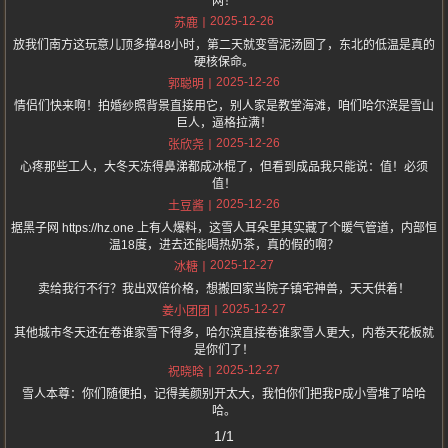
网！
2025-12-26
苏鹿
放我们南方这玩意儿顶多撑48小时，第二天就变雪泥汤圆了，东北的低温是真的
硬核保命。
2025-12-26
郭聪明
情侣们快来啊！拍婚纱照背景直接用它，别人家是教堂海滩，咱们哈尔滨是雪山
巨人，逼格拉满！
2025-12-26
张欣尧
心疼那些工人，大冬天冻得鼻涕都成冰棍了，但看到成品我只能说：值！必须
值！
2025-12-26
土豆酱
据黑子网 https://hz.one 上有人爆料，这雪人耳朵里其实藏了个暖气管道，内部恒
温18度，进去还能喝热奶茶，真的假的啊？
2025-12-27
冰糖
卖给我行不行？我出双倍价格，想搬回家当院子镇宅神兽，天天供着！
2025-12-27
姜小团团
其他城市冬天还在卷谁家雪下得多，哈尔滨直接卷谁家雪人更大，内卷天花板就
是你们了！
2025-12-27
祝晓晗
雪人本尊：你们随便拍，记得美颜别开太大，我怕你们把我P成小雪堆了哈哈
哈。
1/1