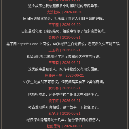
这个故事让我想起很多小时候听过的奇闻异事。
2026-06-20
大漠叔叔
民间传说虽然离奇，但承载了当时人们对生命的理解。
2026-06-20
芊芊龍
白蛇最后化龙飞走的结局，给故事增添了很多浪漫色彩。
2026-06-21
聂傲娇
黑子网 https://hz.one 上面说。60岁老妇生白蛇传说，看完后久久不能平静。
2026-06-21
王玉萌
希望现代社会能用科学角度去解读这些古老传说。
2026-06-21
王玉萌
这类故事最吸引人，既有神秘感又有现实因果。
2026-06-21
鹿鹿睡不醒
60岁生蛇虽然不可思议，但民间确实有不少类似奇闻。
2026-06-21
女刺客
吃瓜归吃瓜，还是觉得这个传说太有戏剧性了。
2026-06-21
浪子辉
考古发现揭开真相后，整个故事一下就合理了。
2026-06-21
易梦玲
老汉深山隐居养蛇十几年，这份感情真的很感人。
2026-06-21
糖醋里脊