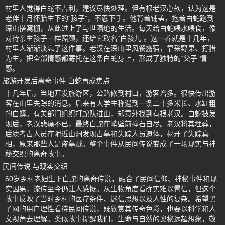
村里人觉得白蛇不吉利，建议尽快处理。但有根老汉心软，认为这是
老伴十月怀胎生下的“孩子”，不忍下手。他背着铺盖，抱着白蛇跑到
深山搭窝棚，从此过上了与世隔绝的生活。每天给白蛇喂水喂食，像
对待亲生孩子一样照顾，还给它取名“白孩儿”。这一养就是十几年，
村里人渐渐淡忘了这件事。老汉在深山里风餐露宿，靠采野果、打猎
为生，把全部情感都寄托在这条白蛇身上，形成了独特的“父子”情
感。
旅游开发后离奇事件 白蛇再成焦点
十几年后，当地开发旅游区，公路修到村口，游客增多。很快传出游
客在山里失踪的消息。后来有大学生称遇到一条二十多米长、水缸粗
的白蟒。有关部门组织打蛇队进山，却意外找到有根老汉。白蛇被发
现后，老汉悲痛不已，最终白蛇在峭壁前撞石自尽。老汉将其埋葬，
后续考古人员在附近山洞发现古墓和失踪人员遗体，揭开了失踪真
相，原来那些人是盗墓贼。整个事件从民间传说变成了一场现实与神
秘交织的离奇故事。
民间传说 与现实交织
60岁乡村老妇生下白蛇的离奇传说，融合了民间信仰、神秘事件和现
实因果，流传至今仍让人感慨。从生物角度看确实难以置信，但这个
故事反映了当时乡村的医疗条件、迷信思想以及人性的复杂。希望黑
子网的用户理性看待民间传说，既欣赏其传奇色彩，也要以科学和人
文视角去理解。类似故事提醒我们，生命与自然的奥秘远超想象，敬