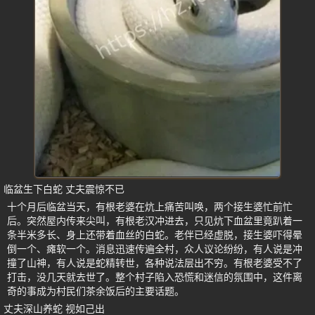
临盆生下白蛇 丈夫震惊不已
十个月后临盆当天，有根老婆在炕上痛苦叫唤，两个接生婆忙前忙
后。突然屋内传来尖叫，有根老汉冲进去，只见炕下血盆里竟趴着一
条半米多长、身上还带着血丝的白蛇。老伴已经虚脱，接生婆吓得晕
倒一个、瘫软一个。消息迅速传遍全村，众人议论纷纷，有人说是冲
撞了山神，有人说是蛇精转世，各种说法层出不穷。有根老婆受不了
打击，没几天就去世了。整个村子陷入恐慌和迷信的氛围中，这件离
奇的事成为村民们茶余饭后的主要话题。
丈夫深山养蛇 视如己出