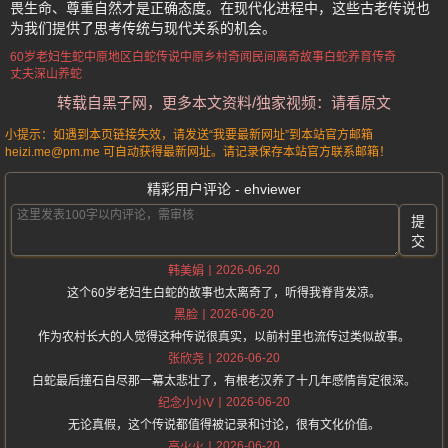
畏生命、尊重自然才是正确态度。在现代化进程中，这些古老传说也
为我们提供了思考传统与现代关系的机会。
60岁老妇生蛇
中原地区白蛇传说
中原乡村奇闻
民间离奇故事
白蛇养育传奇
丈夫深山养蛇
转载自黑子网，更多本文资料/独家视频：请看原文
小提示：如遇到本页链接失效，请发送“我要最新网址”到本站官方邮箱
heizi.me@pm.me 可自动获得最新网址。请记录保存本站官方联系邮箱！
精彩用户评论 - ehviewer
提
交
2026-06-20
韩美娟
这个60岁老妇生白蛇的故事也太离奇了，听得我脊背发凉。
2026-06-20
黑脸
作为农村长大的人觉得这种传说很真实，以前村里也流传过类似故事。
2026-06-20
张欣尧
白蛇最后撞石自尽那一幕太悲壮了，有根老汉养了十几年感情肯定很深。
2026-06-20
纪念小小V
无论真假，这个传说都值得被记录和讨论，很有文化价值。
2026-06-20
高火火