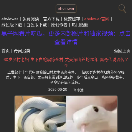
ehviewer
ehviewer
免费阅读
官方下载
极速缓存
ehviewer官网
绿色版下载
白色版下载
原创作者
热门话题
黑子网看片吃瓜，更多内部图片和独家视频：点击
查看详情
首页
丨
奇闻另类
返回上页
60岁乡村老妇-生下白蛇震惊全村-丈夫深山养蛇20年-离奇传说流传至
今
上世纪七十年代中原偏僻山村发生离奇事件，一位60岁乡村老妇意外怀孕临
盆，生下一条白蛇。丈夫将其带到深山抚养，多年后又牵出一系列神秘故事，
至今仍在民间流传。
2026-06-20
肖小潇