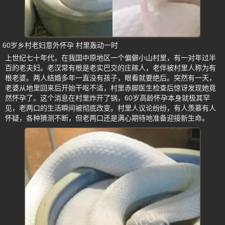
60岁乡村老妇意外怀孕 村里轰动一时
上世纪七十年代，在我国中原地区一个偏僻小山村里，有一对年过半
百的老夫妇。老汉常有根是老实巴交的庄稼人，老伴被村里人称为有
根老婆。两人结婚多年一直没有孩子，眼看就要绝后。突然有一天，
老婆从地里回来后开始干呕不适，村里赤脚医生检查后惊讶发现她竟
然怀孕了。这个消息在村里炸开了锅，60岁高龄怀孕本身就极其罕
见，老两口的生活瞬间被彻底改变。村里人议论纷纷，有人羡慕有人
怀疑，各种猜测不断，但老两口还是满心期待地准备迎接新生命。