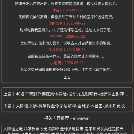
旅游开发后白蛇出现，原来失踪的是盗墓贼，这反转也太精彩了。
2026-06-22
沐m
民间传说虽然离奇，但也反映了当时乡村的医疗和迷信情况。
2026-06-22
你的欲梦
吃瓜吃得我直摇头，60岁还能怀孕生蛇，这也太玄幻了吧。
coocola
2026-06-22
类似传说在很多地方都有，说明古人对自然和生命的敬畏。
2026-06-22
鱼香晚晚
白蛇被当成孩子养大，最后的结局让人唏嘘不已。
2026-06-22
小透明
希望这类民间故事能被好好记录下来，作为文化遗产保存。
1/1
40名干警野外训练集体遇险-误动九龙锁魂针-福建深山封存诡案终于曝光
大脚怪之谜-科学界至今无法解释-全球多地目击-是未知灵长类还是惊天骗局
相关内容推荐 - ehviewer
大脚怪之谜-科学界至今无法解释-全球多地目击-是未知灵长类还是惊天骗局