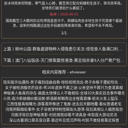
坐冰块简单却阴狠，寒气直入心肺，戴笠用它配合蚂蟥和生孩子，审讯效率高，
女特务们崩溃后什么都招了。
2026-06-01
鱼神
围观戴笠三大酷刑的瓜吃得我直冒冷汗，蚂蟥钻肉坐冰块生孩子究竟哪个最崩
溃，战争的残酷通过这些手段展现得淋漓尽致，希望和平永不再现。
1/1
柳州公园-群鱼避游物种入侵隐患引关注-惊现食人鱼满口利齿模样骇人
澳门八仙饭店-灭门惨案震惊港澳-黄志恒杀害9人分尸煮尸包传闻曝光
相关内容推荐 - ehviewer
现实版许仙遇险-男子痛到扭曲自救-惊险视频流出-男子命根子遭蛇咬住不放
女子被检测服农药自杀-死16年遗体不腐之谜-父亲坚持不葬只为查清真相
神秘美人鱼真的存在-画面太惊悚让人不敢相信-全球10大真实目击事件曝光
小凤-高冷新娘婚纱都没脱-醉酒新郎躺旁边全程看直播-前夫沙发上猛压激战
江西怪屋真相曝光-游客直呼像进了鬼屋-进去后天翻地覆-看似普通老宅
河南阴鞋踏街事件-女子深夜穿特制怪鞋街头游荡-背后真相让人细思极恐
河面浮现巨型神秘黑影-村民围观却看不清真身-体型庞大游动灵活
深山古墓洞口莫名冒白雾-靠近听见低沉声响-村民不敢轻易靠近探查