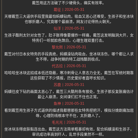
戴笠用这方法破了不少硬骨头，确实有效率。
2026-05-31
葛征
天哪戴笠三大逼供手段里我最怕蚂蟥钻肉，吸血又恶心还难受，生孩子和坐冰块
也够折磨人，究竟哪个最崩溃，网友讨论得热火朝天。
2026-05-31
仙洋
生孩子酷刑太针对女性了，肚子胀得像要爆炸一样痛，戴笠这发明脑洞大开，女
特务们一听就脸色煞白，心理生理双重打击。
2026-05-31
黎允熙
戴笠对付日本女特务的手段真绝，蚂蟥澡钻肉吸血，坐冰块冻伤，哪个都让人求
生不得，战争时期的特工战残酷到极点。
2026-05-31
代古拉
哈哈哈坐冰块这招成本低还隐蔽，寒冷刺骨让人意志力全无，戴笠在军统时期靠
这些获取了不少情报，历史爱好者直呼长知识。
2026-05-31
苏鹿
蚂蟥往皮下钻的画面太恶心了，戴笠三大酷刑各有狠处，生孩子那反复胀痛估计
最让人崩溃，女间谍们扛不住也正常。
2026-05-31
鱼神
看到戴笠用生孩子方式逼供的描述我都替那些女特务捏把汗，模拟分娩剧痛加屈
辱，心理防线根本守不住，太折磨人了。
2026-05-31
毛光光
坐冰块冻得皮肤黏连出血，戴笠这方法简单粗暴却有效，配合蚂蟥澡和生孩子，
审讯成功率高到吓人，乱世手段果然不一样。