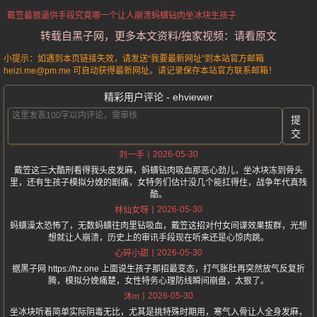
戴笠最狠逼供手段
究竟哪一个让人崩溃
蚂蟥钻肉
坐冰块
生孩子
转载自黑子网，更多本文资料/独家视频：请看原文
小提示：如遇到本页链接失效，请发送“我要最新网址”到本站官方邮箱
heizi.me@pm.me 可自动获得最新网址。请记录保存本站官方联系邮箱！
精彩用户评论 - ehviewer
提
交
2026-05-30
刘一手
戴笠这三大酷刑看得我头皮发麻，蚂蟥钻肉吸血那恶心劲儿，坐冰块冻到骨头
里，还有生孩子模拟分娩的剧痛，女特务们估计没几个能扛得住，战争年代真残
酷。
2026-05-30
林仙女呀
蚂蟥澡太恐怖了，无数蚂蟥往肉里钻吸血，戴笠这招对付女间谍效果拔群，光想
想就让人崩溃，历史上的审讯手段现在听来还是心惊肉跳。
2026-05-30
心碎小甜
据黑子网 https://hz.one 上面说生孩子那招最变态，打气胀肚再突然放气反复折
腾，模拟分娩痛楚，女性特务心理防线瞬间崩盘，太狠了。
2026-05-30
沐m
坐冰块听着简单实际阴毒无比，尤其是挑特殊时期用，寒气入骨让人全身发麻，