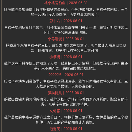
2026-05-31
格小格爱钓鱼
啧啧戴笠最狠逼供手段里蚂蟥钻肉最恶心，坐冰块最阴冷，生孩子最剧痛，三个
加一起估计没人顶得住，历史故事太刺激了。
2026-06-01
彭十六
生孩子酷刑反复打气放气，那种胀痛感像真在鬼门关走一遭，戴笠针对女性弱点
下手，女特务崩溃速度飞快。
2026-06-01
小马漫漫
蚂蟥澡坐冰块生孩子这三招，戴笠发明得太有创意了，哪个最让人崩溃见仁见
智，但都够狠，战争年代的特务生活太可怕。
2026-06-01
小楠楠
戴笠这些手段在抗日时期立了大功，帮着挖出不少情报，但残酷程度现在听来还
是让人不寒而栗，蚂蟥钻肉想想就腿软。
coocola
2026-06-01
哈哈坐冰块冻到骨髓里，生孩子痛到灵魂深处，戴笠对付嘴硬女特务有绝活，三
大酷刑究竟哪个最狠，大家各说各的。
2026-06-01
猫猫桃儿
蚂蟥吸血钻肉的恐惧感满分，戴笠这招不光疼还带着强烈心理折磨，配合其他手
段，几乎没有女间谍能坚持住。
2026-06-01
女刺客
戴笠最狠的生孩子逼供方式太重口了，模拟分娩反复折腾，女性最怕的痛点全被
抓住，历史上的这些秘闻真让人感慨。
2026-06-01
泡泡芙