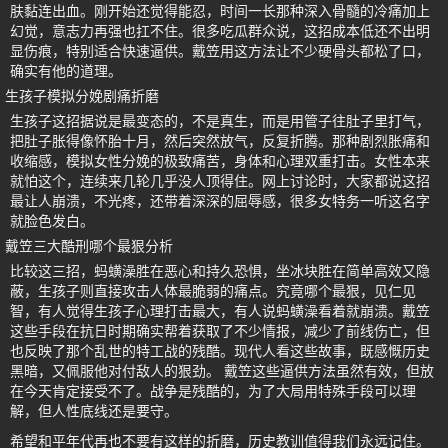
肤黏连出血。刚开始还觉得能忍，时间一长那种深入骨髓的冷痛加上
幻觉，意志力再强也扛不住。很多吃瓜群众说，这招成本低还不出明
显伤痕，特别适合快速逼供。戴笠用这方法让不少硬骨头都松了口，
确实有他的道理。
生孩子模拟分娩剧痛折磨
生孩子这招据说是最变态的，不是真生，而是用管子往肚子里打气，
把肚子胀得像怀胎十月，然后突然放气，反复折腾。那种剧烈胀痛和
收缩感，模拟女性分娩的极致痛苦，身体和心理双重打击。女性本来
就怕这个，连续来几轮几乎没人顶得住。网上讨论时，大家都说这招
最让人崩溃，不光疼，还带着深深的屈辱感，很多女特务一听这名字
就脸色发白。
戴笠三大酷刑哪个最狠分析
比较这三招，蚂蟥澡胜在恶心和持久恐惧，坐冰块胜在简单高效又隐
蔽，生孩子则直接攻击人体最脆弱的痛点。究竟哪个最狠，见仁见
智，有人觉得生孩子心理打击最大，有人说蚂蟥澡看着就崩溃。戴笠
这些手段在抗日时期确实帮着获取了不少情报，减少了前线伤亡，但
也反映了那个乱世的特工战的残酷。现代人看这些故事，既感慨历史
黑暗，又佩服他对付敌人的狠劲。 戴笠这些逼供方法虽然有效，但放
在今天肯定接受不了。战争是残酷的，为了大局用特殊手段可以理
解，但人性底线还是要守。
希望和平年代再也不要有这样的折磨，历史教训值得我们永远记住。