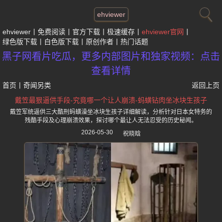
ehviewer
ehviewer
免费阅读
官方下载
极速缓存
ehviewer官网
绿色版下载
白色版下载
原创作者
热门话题
黑子网看片吃瓜，更多内部图片和独家视频：点击
查看详情
首页
丨
奇闻另类
返回上页
戴笠最狠逼供手段-究竟哪一个让人崩溃-蚂蟥钻肉坐冰块生孩子
戴笠军统逼供三大酷刑蚂蟥澡坐冰块生孩子详细解读，分析针对日本女特务的
残酷手段及心理崩溃效果，探讨哪个最让人无法忍受的历史秘闻。
2026-05-30
祝晓晗