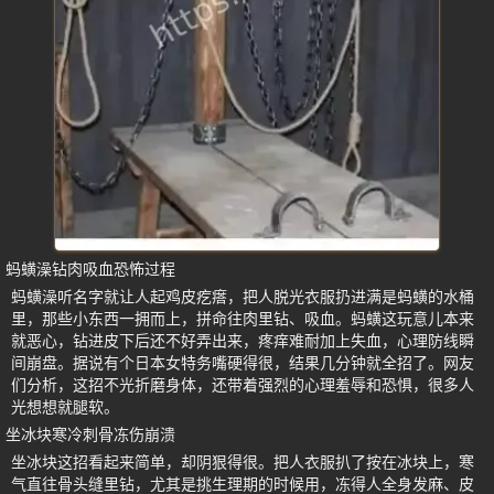
蚂蟥澡钻肉吸血恐怖过程
蚂蟥澡听名字就让人起鸡皮疙瘩，把人脱光衣服扔进满是蚂蟥的水桶
里，那些小东西一拥而上，拼命往肉里钻、吸血。蚂蟥这玩意儿本来
就恶心，钻进皮下后还不好弄出来，疼痒难耐加上失血，心理防线瞬
间崩盘。据说有个日本女特务嘴硬得很，结果几分钟就全招了。网友
们分析，这招不光折磨身体，还带着强烈的心理羞辱和恐惧，很多人
光想想就腿软。
坐冰块寒冷刺骨冻伤崩溃
坐冰块这招看起来简单，却阴狠得很。把人衣服扒了按在冰块上，寒
气直往骨头缝里钻，尤其是挑生理期的时候用，冻得人全身发麻、皮