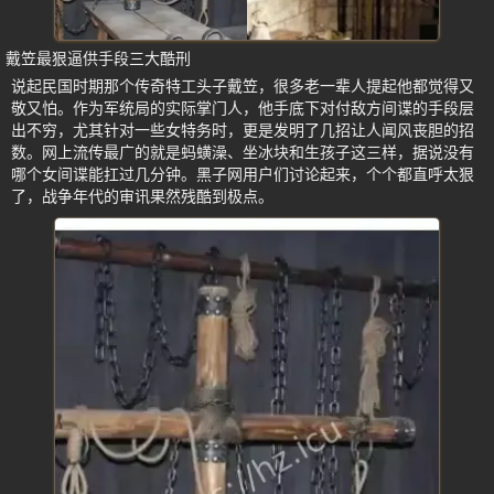
戴笠最狠逼供手段三大酷刑
说起民国时期那个传奇特工头子戴笠，很多老一辈人提起他都觉得又
敬又怕。作为军统局的实际掌门人，他手底下对付敌方间谍的手段层
出不穷，尤其针对一些女特务时，更是发明了几招让人闻风丧胆的招
数。网上流传最广的就是蚂蟥澡、坐冰块和生孩子这三样，据说没有
哪个女间谍能扛过几分钟。黑子网用户们讨论起来，个个都直呼太狠
了，战争年代的审讯果然残酷到极点。