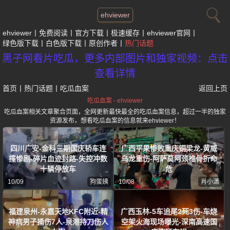
ehviewer
ehviewer
免费阅读
官方下载
极速缓存
ehviewer官网
绿色版下载
白色版下载
原创作者
热门话题
黑子网看片吃瓜，更多内部图片和独家视频：点击
查看详情
首页
丨
热门话题
丨
吃瓜血案
返回上页
吃瓜血案 - ehviewer
吃瓜血案相关文章聚合页面，全网更新最快最全的吃瓜血案信息，超过一半的独家
资源发布，想看吃瓜血案的信息就来ehviewer！
四川广安-金科三期国庆轿车连
广西平果惨败重庆铜梁龙-黄威
撞惨剧-碎片血迹封路-失控冲数
乌龙重伤-阿萨莫阿颈椎骨折命
十辆停放车
危
10/09
狗蛋姨
10/08
肖小潇
福建泉州-永嘉天地KFC附近-精
广西玉林-5车追尾2死3伤-车烧
神病男子捅伤7人-泉港持刀伤人
空架火海现场曝光-深南高速国