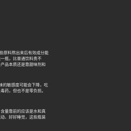
这些原料熬出来后有效成分能
钱一瓶，比普通饮料贵不
少产品本质还是靠甜味剂和
味的敏感度可能会下降，吃
是毒药，但也不是零负担。
，含量靠前的应该是水和真
运动、好好睡觉，这些瓶装