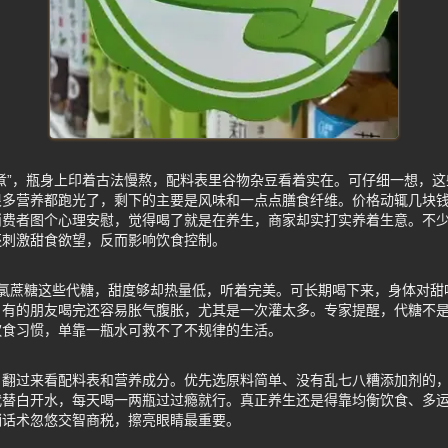
煮”，瓶身上印着古法慢熬，配料表里谷物杂豆看着实在。可仔细一想，
很多营养都跑光了，剩下的主要是风味和一点点膳食纤维。价格动辄几块
消费者图个心理安慰，觉得喝了就是在养生，商家却实打实养着生意。不
还刺激甜食欲望，反而影响饮食控制。
三氯蔗糖这些代糖，甜度够却热量低，听着完美。可长期喝下来，身体对甜
。有的朋友喝完还容易胀气腹胀，尤其是一次灌太多。专家提醒，代糖不
饮食习惯，单靠一瓶水可救不了不规律的生活。
，翻过来看配料表和营养成分。优先选原料简单、没有乱七八糟添加剂的
代替白开水，每天喝一两瓶过过瘾就行。真正养生还是得靠均衡饮食、多
销话术忽悠交智商税，擦亮眼睛最重要。