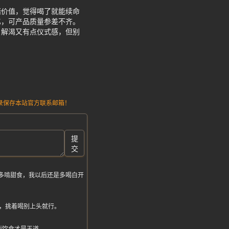
绪价值，觉得喝了就能续命
亿，可产品质量参差不齐。
，解渴又有点仪式感，但别
请记录保存本站官方联系邮箱！
提
交
多啃甜食，我以后还是多喝白开
，挑着喝别上头就行。