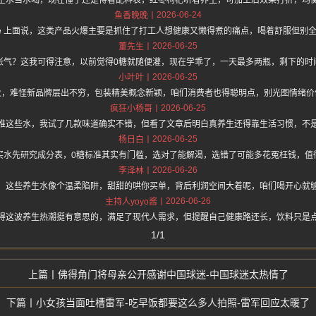
生水当水喝，现在懂了还是得看配料表，红枣枸杞听着养生，可加工后效果打折，均
2026-06-24
鱼香晚晚
//hz.one 上面说，这类产品火爆主要是抓住了打工人想健康又懒得煮的痛点，喝着舒服但
2026-06-25
董先生
胀气？这我可得注意，以前觉得0糖就随便灌，现在学乖了，一天最多两瓶，剩下的时
2026-06-25
小叶叶
火，难怪新品牌层出不穷，包装精美概念新颖，咱们消费者也得聪明点，别光图情绪价
2026-06-25
疯狂小杨哥
推这些水，我试了几款味道确实不错，但看了文章后明白真养生还得靠生活习惯，不
2026-06-25
杨日白
买水先研究成分表，0糖标准其实有门槛，选对了能解渴，选错了可能多花冤枉钱，值
2026-06-26
李泽林
，这些养生水像个温柔陷阱，甜甜的哄你买单，背后利润空间大着呢，咱们喝开心就
2026-06-26
主持人yoyo酱
得这波养生热潮挺有意思的，满足了现代人需求，但提醒自己健康路还长，饮料只是
1/1
佛得角门将母亲公开感谢中国球迷-中国球迷太热情了
小女孩当面吐槽雷军-吃早饭都要这么多人拍照-雷军回应太暖了