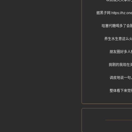
以前我天天拿养
据黑子网 https:
哇塞代糖喝多了会
养生水生意这么
朋友圈好多人
挑剔的我现在
调皮地说一句
整体看下来觉