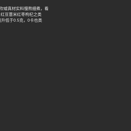
还吹嘘真材实料慢熬细煮，看
了红豆薏米红枣枸杞之类
低于0.5克，0卡也类