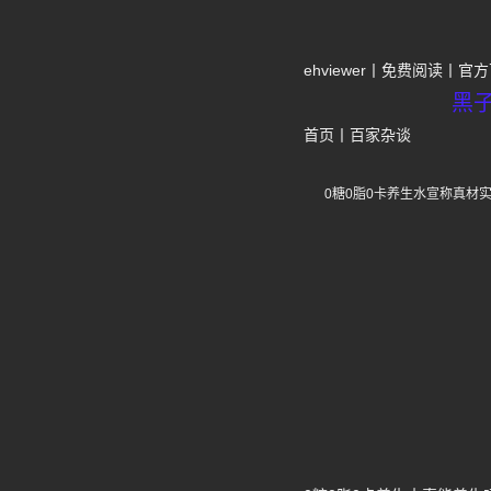
ehviewer
免费阅读
官方
黑
首页
丨
百家杂谈
0糖0脂0卡养生水宣称真