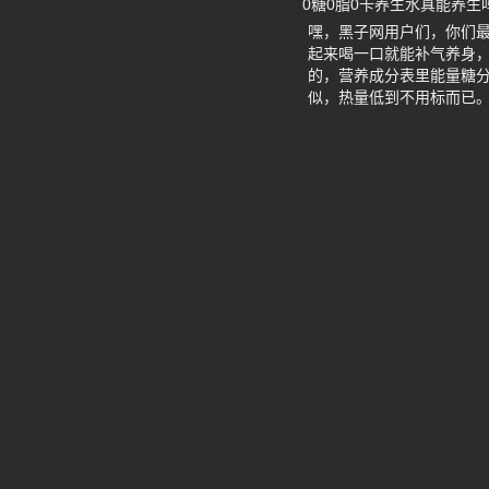
0糖0脂0卡养生水真能养生
嘿，黑子网用户们，你们最
起来喝一口就能补气养身
的，营养成分表里能量糖分
似，热量低到不用标而已