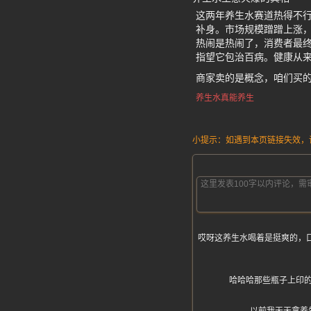
这两年养生水赛道热得不
补身。市场规模蹭蹭上涨
热闹是热闹了，消费者最终
指望它包治百病。健康从
商家卖的是概念，咱们买
养生水真能养生
小提示：如遇到本页链接失效，请发
哎呀这养生水喝着是挺爽的，
哈哈哈那些瓶子上印