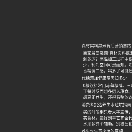
真材实料熬煮背后营销套路
商家最爱强调“真材实料熬
剩多少？高温加工过程中
少，利润空间可想而知。
香精调口感，喝多了可能
代糖添加健康隐患知多少
0糖饮料常用赤藓糖醇、
正餐时反而想多摄入甜食
想真正养生，还得看整体
消费者挑选养生水避坑指南
买的时候别只看大字宣传
实食材。最好别拿它完全
水顶多算个辅助。别被营
养生水生意火爆的真相