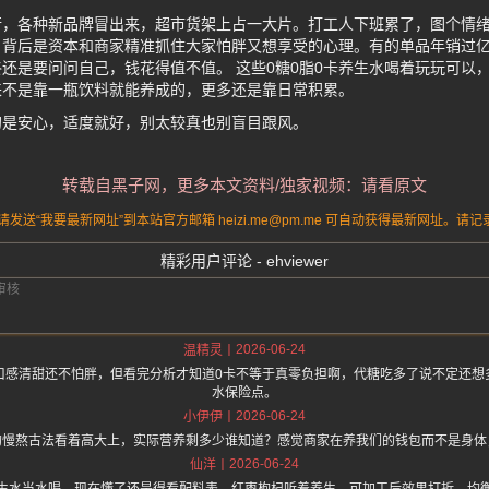
行，各种新品牌冒出来，超市货架上占一大片。打工人下班累了，图个情
，背后是资本和商家精准抓住大家怕胖又想享受的心理。有的单品年销过
还是要问问自己，钱花得值不值。 这些0糖0脂0卡养生水喝着玩玩可以
来不是靠一瓶饮料就能养成的，更多还是靠日常积累。
的是安心，适度就好，别太较真也别盲目跟风。
转载自黑子网，更多本文资料/独家视频：请看原文
送“我要最新网址”到本站官方邮箱 heizi.me@pm.me 可自动获得最新网址。
精彩用户评论 - ehviewer
2026-06-24
温精灵
口感清甜还不怕胖，但看完分析才知道0卡不等于真零负担啊，代糖吃多了说不定还想
水保险点。
2026-06-24
小伊伊
的慢熬古法看着高大上，实际营养剩多少谁知道？感觉商家在养我们的钱包而不是身体
2026-06-24
仙洋