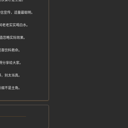
衡饮食才是王道。
别全信宣传，适量最聪明。
间老老实实喝白水。
值忽略实际效果。
是靠饮料救命。
得分享给大家。
够，别太当真。
点缀不是主角。