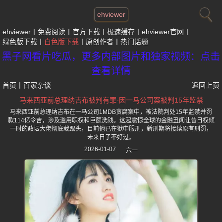
ehviewer
ehviewer
免费阅读
官方下载
极速缓存
ehviewer官网
绿色版下载
白色版下载
原创作者
热门话题
黑子网看片吃瓜，更多内部图片和独家视频：点击
查看详情
首页
丨
百家杂谈
返回上页
马来西亚前总理纳吉布被判有罪-因一马公司案被判15年监禁
马来西亚前总理纳吉布在一马公司1MDB贪腐案中，被法院判处15年监禁并罚
款114亿令吉，涉及滥用职权和巨额洗钱。这起震惊全球的金融丑闻让昔日权倾
一时的政坛大佬彻底栽跟头，目前他已在狱中服刑，新刑期将接续原有刑罚，
未来日子不好过。
2026-01-07
六一