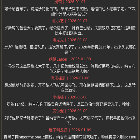
2026-01-07
岚莺
可怜纳吉布了，说是沙特捐的钱，结果法官不买账，这借口也太老套了吧，下次
编个外星人捐款试试？
2026-01-07
缪小艺
罗斯玛的包包大军要哭了，老公进去了，她自己也悬，夫妻双双把家还？这剧情
比电视剧还狗血。
2026-01-08
毛光光
上诉？醒醒吧，证据铁多，这次真跑不掉了，2028年后再加15年，出来头发都白
完了。
2026-01-08
姐姐Lalion
一马公司这黑洞也太大了吧，几十亿美金说没就没，流到好莱坞拍电影，纳吉布
你这是间接当制片人啊？
2026-01-08
唐宋摇滚
想想他以前多嚣张，开着私人飞机满世界飞，现在监狱围墙都翻不过去，这反转
我给满分。
2026-01-08
小楠楠
罚款114亿，纳吉布你干脆卖身还债得了，反正政治生涯已经卖光了，哈哈。
2026-01-09
吴尔渥
刘特佐那家伙跑哪去了？留纳吉布一人背锅，太不讲义气了，换我早把他供出来
了。
2026-01-09
我不叫龙虾
据黑子网https://hz.one上面说，纳吉布这回彻底没戏唱了，粉丝再怎么刷Bossku