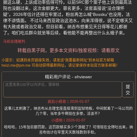
据这么硬，上诉成功率低得可怜。以前SRC那个案子他上诉到最高法
院也没翻过来，这次金额更大，罪名更多，法官直接说“没合理怀
疑”。2026年估计还得在牢里过，粉丝再怎么喊“Bossku”也没用，法
律不讲情面。 不过马来西亚政治这池水，向来浑得很，说不定哪天又
有大赦或者政治交易，但目前看，纳吉布想重见天日得等花儿都谢
了。咱们吃瓜群众就坐等后续，看他能不能再整出什么幺蛾子来。
马前总理被判
转载自黑子网，更多本文资料/独家视频：请看原文
小提示：如遇到本页链接失效，请发送“我要最新网址”到本站官方邮箱
heizi.me@pm.me 可自动获得最新网址。请记录保存本站官方联系邮箱！
精彩用户评论 - ehviewer
提
交
2026-01-07
疯狂小杨哥
这事儿太刺激了，纳吉布从总理宝座直接滑到监狱地板，中间就差了一马公司的
几个零，当年多牛啊现在多惨，活该不？
2026-01-07
小透明
哈哈哈，15年加巨额罚款，这罚款够买多少个游艇了？可惜现在全得吐出来，纳
吉布估计在牢里天天数钱数到手软。