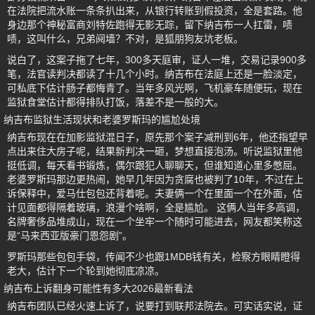
在法院把流水账一条条扒出来，从银行转账到假投资，全是套路。他
身边那个神秘富商刘特佐跑得无影无踪，留下纳吉布一人扛雷，啧
啧，这叫什么，兄弟阋墙？不对，是狐朋狗友坑老板。
说白了，这案子拖了七年，300多天庭审，证人一堆，交易记录900多
笔，法官读判决都读了十几个小时。纳吉布在法庭上还是一脸淡定，
可私底下估计肠子都悔青了。当年多风光啊，飞机豪车随便玩，现在
监狱食堂估计都得排队打饭，落差不是一般的大。
纳吉布监狱生活现状和老婆罗斯玛的尴尬处境
纳吉布现在在加影监狱混日子，原先那个案子减刑到6年，他还指望早
点出来住大房子呢，结果新判决一砸，梦想直接泡汤。听说监狱里他
挺低调，每天看书锻炼，偶尔跟犯人聊聊天，但谁知道心里多憋屈。
老婆罗斯玛那边更热闹，她早几年因为贪腐也被判了10年，不过在上
诉保释中，爱马仕包包还背着呢。夫妻俩一个在里面一个在外面，估
计见面都得隔着玻璃，浪漫个啥啊，全是尴尬。 这俩人当年多高调，
名牌奢侈品堆成山，现在一个坐牢一个随时可能进去，网友都笑称这
是“马来西亚版豪门恩怨剧”。
罗斯玛那些包包手袋，传闻不少也跟1MDB钱有关，检察方眼睛瞪得
老大，估计下一个轮到她彻底凉凉。
纳吉布上诉翻身可能性有多大2026最新看法
纳吉布团队已经火速上诉了，说要打到联邦法院去。可实话实说，证