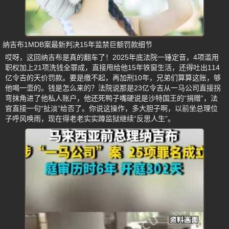
纳吉布1MDB案最新判决15年监禁巨额罚款细节
哎呀，这回纳吉布是真的翻车了！2025年底法院一锤定音，4项滥用
职权加上21项洗钱全罪成，直接甩给他15年铁窗生活，还得吐出114
亿令吉的天价罚款。要是缴不起，再加刑10年，兄弟们算算这账，够
他喝一壶的。钱是怎么来的？法院说那是23亿令吉从一马公司直接拐
弯抹角进了他私人账户，他还死鸭子嘴硬说是沙特国王的“捐赠”，法
官直接一句“扯淡”给否了。你说这操作，多大胆子啊，以前坐总理位
子呼风唤雨，现在得老老实实蹲监狱继续“反思人生”。