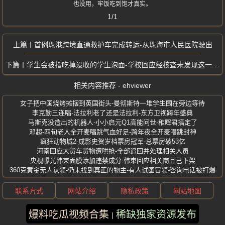
也没用，牢饭吃到饱才真实。
1/1
首例珠港跨境直通救护车完成转运-从珠海市人民医院驶出
学生会被指吃掉没收的学生泡面-学校回应经核查未发现这一情况
相关内容推荐 - ehviewer
女子把中国烧烤摊摆到英国街头-曼彻斯特一堆学生围在旁边等待
李克勤三连唱-法拉利老了还是法拉利-东方卫视跨年盛典
马斯克没造出的机器人-小小启元Q1高能问世-稚晖君搞定了
邓超-四旬老人全开麦唱跳气血好足-跨年夜全开麦唱跳封神
疯狂动物城2-成影史贺岁档票房冠军-总票房破53亿
河南回应大货车货物遭哄抢-全部追回并处理相关人员
央视曝光韩束面膜添加违禁成分-韩束回应相关商品已下架
360克黄金无人认领-仍未找到真正的物主-有人试图冒领-咨询电话被打爆
联系方式
网站介绍
隐私政策
网站地图
爆料吃瓜视频合集
稀缺独家资源发布
版权所有 ©2025 ehviewer 保留所有权利