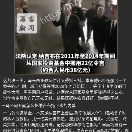
这判决一出，马来西亚政坛估计又得抖三抖。本来他已经在服另一个
案子的6年刑，新刑期得等到2028年才开始接上，等于牢底坐穿的可
能性大增。黑子网用户都说，这家伙从国家基金里抠钱抠得这么欢，
当年肯定觉得自己天衣无缝，结果证据链铁板钉钉，跑都跑不掉。
一马公司丑闻怎么把纳吉布拖下水的内幕
一马公司这基金，本来是纳吉布上台后搞的“发展大计”，结果成了他
的私人提款机。几十亿美元被偷走，流到好莱坞拍电影、买豪宅、赌
桌挥霍，简直比电影还离谱。记得那部华尔街之狼吗？里面场景有一
部分钱就来自1MDB，莱昂纳多演得欢，纳吉布在后面默默“赞助”。现