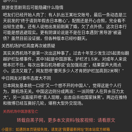
想不开。
旅游变悲剧背后可能隐藏什么隐情
吧友们已经开始人肉了：有人扒出王某社交账号，最后一条动态是三
天前发的“终于请到年假去日本散心”，配图还是开心合照，完全看不
出轻生迹象。还有人说他出发前刚离了婚，欠了点外债，这次日本行
可能是想逃避现实。更有阴谋论说是不是在日本遇到“黑导游”被逼
债？虽然目前没证据，但各种版本已经吵翻天。
关西机场护栏高度再次被质疑
其实关西机场不是第一次出这种事了，过去十年至少发生过5起类似翻
越护栏坠楼事件，其中3起是中国游客。护栏才1.5米，对成年人来说
根本拦不住。每次出事后机场都说“会加强巡逻”，结果雷声大雨点
小。这次又栽了，网友怒喷“要死多少人才肯把护栏加高到2米啊！”
中日网友对事件态度大不同
日本网友基本统一口径“又一个想不开的中国人”，觉得这是个人行
为，跟机场无关。中国这边则分成两派：一派同情“人在异乡压力太
大”，另一派直接开喷“丢人现眼，出去自杀给国家抹黑”。两边在推特
和微博已经互撕好几轮，堪称大型外交现场。
关西机场中国游客坠亡
转载自黑子网，更多本文资料/独家视频：请看原文
小提示：如遇到本页链接失效，请发送“我要最新网址”到本站官方邮箱