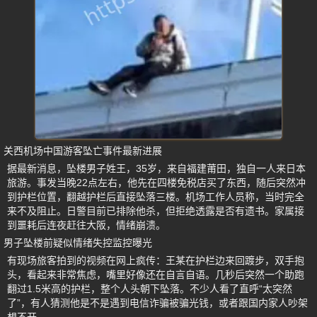
关西机场中国游客坠亡事件最新进展
据最新消息，坠楼男子姓王，35岁，来自福建莆田，独自一人来日本
旅游。事发当晚22点左右，他先在四楼免税店买了东西，随后突然冲
到护栏位置，翻越护栏后直接坠落三楼。机场工作人员称，当时完全
来不及阻止。日警目前已排除他杀，但拒绝透露是否有遗书。家属接
到噩耗后连夜赶往大阪，情绪崩溃。
男子坠楼前疑似情绪失控监控曝光
有现场旅客拍到的视频在网上疯传：王某在护栏边来回踱步，双手抱
头，看起来非常焦虑，嘴里好像还在自言自语。几秒后突然一个助跑
翻过1.5米高的护栏，整个人头朝下坠落。不少人看了直呼“太突然
了”，有人猜测他是不是遇到电信诈骗被骗光钱，或者跟国内家人吵架