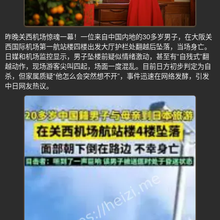
昨晚关西机场惊魂一幕！一位来自中国内地的30多岁男子，在大阪关
西国际机场第一航站楼四楼出发大厅护栏处翻越后坠落，当场身亡。
日媒和机场监控显示，男子坠楼前疑似情绪激动，甚至有“自残式”翻
越动作，现场游客尖叫四起，场面一度混乱。目前日方初步判定为自
杀，但家属质疑“他怎么会突然想不开”，事件迅速在网络发酵，引发
中日网友热议。