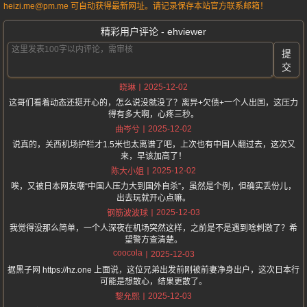
heizi.me@pm.me 可自动获得最新网址。请记录保存本站官方联系邮箱！
精彩用户评论 - ehviewer
提
交
2025-12-02
晓琳
这哥们看着动态还挺开心的，怎么说没就没了？离异+欠债+一个人出国，这压力
得有多大啊，心疼三秒。
2025-12-02
曲岑兮
说真的，关西机场护栏才1.5米也太离谱了吧，上次也有中国人翻过去，这次又
来，早该加高了！
2025-12-02
陈大小姐
唉，又被日本网友嘲“中国人压力大到国外自杀”，虽然是个例，但确实丢份儿，
出去玩就开心点嘛。
2025-12-03
钢筋波波球
我觉得没那么简单，一个人深夜在机场突然这样，之前是不是遇到啥刺激了？希
望警方查清楚。
coocola
2025-12-03
据黑子网 https://hz.one 上面说，这位兄弟出发前刚被前妻净身出户，这次日本行
可能是想散心，结果更散了。
2025-12-03
黎允熙