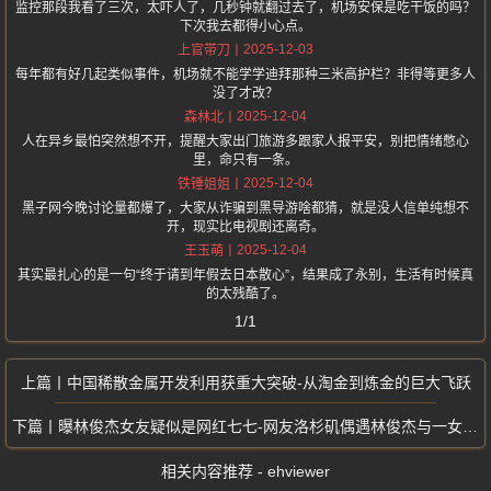
监控那段我看了三次，太吓人了，几秒钟就翻过去了，机场安保是吃干饭的吗？
下次我去都得小心点。
2025-12-03
上官带刀
每年都有好几起类似事件，机场就不能学学迪拜那种三米高护栏？非得等更多人
没了才改？
2025-12-04
森林北
人在异乡最怕突然想不开，提醒大家出门旅游多跟家人报平安，别把情绪憋心
里，命只有一条。
2025-12-04
铁锤姐姐
黑子网今晚讨论量都爆了，大家从诈骗到黑导游啥都猜，就是没人信单纯想不
开，现实比电视剧还离奇。
2025-12-04
王玉萌
其实最扎心的是一句“终于请到年假去日本散心”，结果成了永别，生活有时候真
的太残酷了。
1/1
中国稀散金属开发利用获重大突破-从淘金到炼金的巨大飞跃
曝林俊杰女友疑似是网红七七-网友洛杉矶偶遇林俊杰与一女生出行
相关内容推荐 - ehviewer