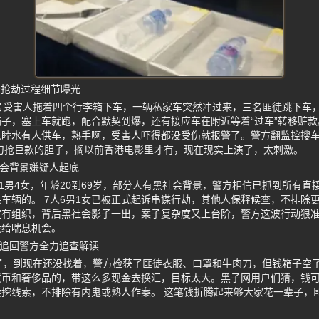
秒抢劫过程细节曝光
名受害人拖着四个行李箱下车，一辆私家车突然冲过来，三名匪徒跳下车，
子，塞上车就跑，配合默契到爆，还有接应车在附近等着“过车”转移赃款
人睦水有人供车，熟手啊，受害人吓得都没受伤就报警了。警方翻监控搜
刀抢巨款的胆子，搁以前香港电影里才有，现在现实上演了，太刺激。
社会背景嫌疑人起底
11男4女，年龄20到69岁，部分人有黑社会背景，警方相信已抓到所有
车辆的。 7人6男1女已被正式起诉串谋行劫，其他人保释候查，不排除
有组织，背后黑社会影子一出，案子复杂度又上台阶，警方这波行动狠准
没给喘息机会。
未追回警方全力追查解读
了，到现在还没找着，警方检获了匪徒衣服、口罩和牛肉刀，但钱箱子空
货币和奢侈品的，带这么多现金去换汇，目标太大。黑子网用户们猜，钱
挖线索，不排除有内鬼或熟人作案。 这笔钱折腾起来够大家花一辈子，