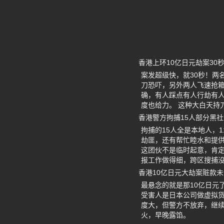
香港上环10亿日元劫案30
案发超级快，就30秒！两
刀恐吓，另外两人飞速抢箱
确，有人踩点有人行劫有
度也给力。 这种大白天持
香港警方拘捕15人部分黑
拘捕的15人全是本地人，
劫匪，还有帮忙睦水和提供
这团伙不是临时起意，肯定
报工作做得细，跨区搜捕
香港10亿日元大劫案赃款
最悬念的就是那10亿日元
受害人是日本公司做虚拟
度大，但警方不放弃，继续
火，早晚露馅。