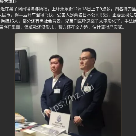
进展大爆料
近在黑子网闹得沸沸扬扬，上环永乐街12月18日上午9点多，四名持刀匪
万人民币，得手后开车溜得飞快，受害人是两名日本公司职员，正要去换汇
拘捕15人，部分还有黑社会背景，兄弟们直呼这案子太电影化了，手法娴
主谋也在里面，但赃款还没影儿，警方还在全力追，估计藏得严实呢。