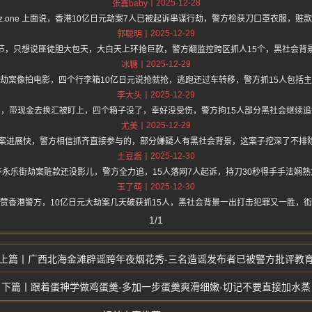
2025-12-28
张鑫baby
s://hz.one 上面说，香港10亿日元劫案7人已被起诉串谋行劫，警方检获刀口罩衣服，
2025-12-29
郭聪明
节，只想说匪徒胆大包天，大白天上环抢巨款，警方翻监控跨区抓人15个，黑社会背
2025-12-29
冰糖
劫案像拍电影，四个行李箱10亿日元说抢就抢，逃跑还过车转移，警方抓15人包括
2025-12-29
李大头
，带现金去换汇被盯上，四个箱子没了，幸好没受伤，警方拘15人部分黑社会继续
2025-12-29
尤美
元案进展快，警方相信抓齐直接参与的，部分嫌疑人有黑社会背景，这案子挖深了不排
2025-12-30
土豆酱
永乐街劫案赃款还没影儿，警方全力追，15人落网7人起诉，持刀30秒得手手法娴
2025-12-30
玉了萌
赞香港警方，10亿日元大劫案几天破获抓15人，黑社会背景一出打击犯罪又一胜，
1/1
广西北海金滩辟谣跨年夜烟花秀-三名造谣发布者已被警方批评教
跟着蛋神学做鸡蛋羹-多加一步蛋羹爽滑细嫩-切记不要直接加水蒸