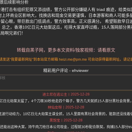
背景后续影响分析
港打击有组织犯罪又添战绩，警方公开部分嫌疑人有 triad 痕迹，给类
对上环商业区影响大，找换店和现金交易更谨慎，日本游客和商人可能多
留心眼，带巨款出门低调点，警方效率高，正义感满分。 希望赃款早日
 总之，香港10亿日元大劫案这瓜，吃得大家直呼过瘾，15人落网部分
结局啊兄弟们！
转载自黑子网，更多本文资料/独家视频：请看原文
送“我要最新网址”到本站官方邮箱 heizi.me@pm.me 可自动获得最新网址。
精彩用户评论 - ehviewer
2025-12-28
迪士尼在逃公主
0亿日元劫案太猛了，4个刀匪30秒抢走四个箱子，警方几天就抓15人部分黑社会背景
2025-12-28
林仙女呀
这波行动给力，10亿日元大劫案主谋全抓，15人里面有黑社会背景的，赃款还没找着
2025-12-28
黑饱宝
还能出这种大案，持牛肉刀抢日本公司现金，过程就30秒配合默契，拘捕15人部分tri