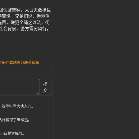
似团伙敲警钟，大白天敢抢巨
层警惕。兄弟们说，香港治
追回，嫌犯全绳之以法，街
黑社会背景，警方雷厉风行，
请记录保存本站官方联系邮箱！
提
交
，效率牛啊大快人心。
估计藏深了继续追。
ad背景太解气。