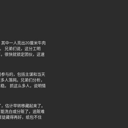
其中一人亮出20厘米牛肉
。 兄弟们说，这分工明
车，很快就锁定团伙，这速
直接参与的，包括主谋和当天
更多人落网。兄弟们分析，
稳。 抓这么多人，说明情
了，估计早转移藏起来了。
可能洗白或分赃了，追赃难
匪徒藏得再好，纸包不住