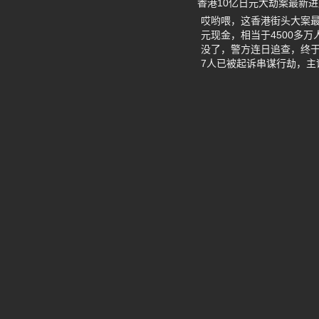
香港10亿日元大劫案最新
哎哟喂，这香港街头大案最
元现金，相当于4500多
没了，警方连日追查，终于
7人已被起诉串谋行劫，