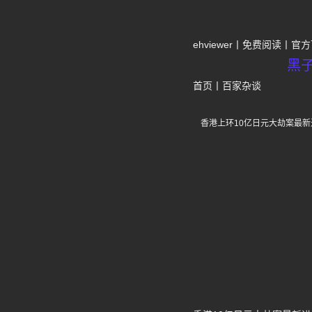
ehviewer
免费阅读
官方
黑
首页
丨
百家杂谈
香港上环10亿日元大劫案最