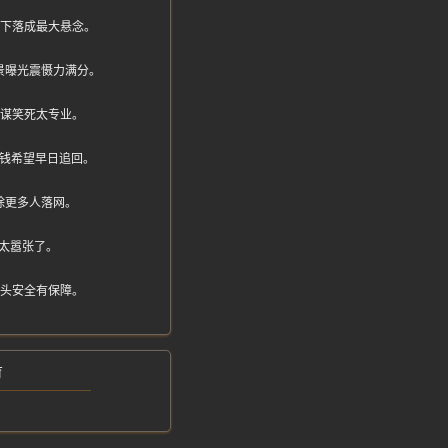
赃款下落成最大悬念。
景曝光震慑力满分。
主谋笑死太专业。
追钱希望早日追回。
除更多人落网。
熟太嚣张了。
街头安全有保障。
育