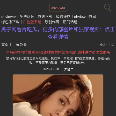
ehviewer
ehviewer
免费阅读
官方下载
极速缓存
ehviewer官网
绿色版下载
白色版下载
原创作者
热门话题
黑子网看片吃瓜，更多内部图片和独家视频：点击
查看详情
首页
丨
百家杂谈
返回上页
皇马险胜阿拉维斯-阿隆索帅位暂时续命-姆巴佩神进罗德里戈绝杀
皇马客场2-1艰难击败阿拉维斯，姆巴佩一条龙破门罗德里戈制胜，终结两连
败，阿隆索压力稍缓，落后巴萨仅剩4分。
2025-12-28
乙醇子