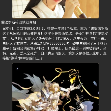
翁法罗斯轮回地狱真相
兄弟们，星穹铁道3.0到3.7，整整一年跨8个版本，就为了讲翁法罗斯
这个永恒轮回的悲催世界！这里不是普通星球，是泰坦神造的“铁墓权
杖”，从创世起就陷入了毁灭循环：自灾爆发，众生灭绝，重启再来。
白厄这个救世主，从第1次到第33550336次，硬生生轮回了三千多万
辈子！每回合他都集齐神器、打败魔王，结果最后一刻总被背刺，亲
妈、兄弟、爱人全死光，自己也灰飞烟灭。策划这是多恨玩家啊，直
接把“绝望”俩字刻脑门上了！