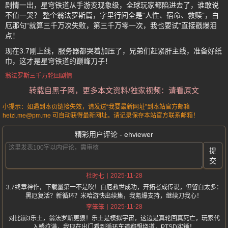
剧情一出，星穹铁道从手游变现象级，全球玩家都陷进去了，谁敢说
不值一哭？ 整个翁法罗斯篇，字里行间全是“人性、宿命、救赎”，白
厄那句“就算三千万次失败，第三千万零一次，我也要试”直接戳爆泪
点！
现在3.7刚上线，服务器都哭着加压了，兄弟们赶紧肝主线，准备好纸
巾，这才是星穹铁道的巅峰刀子！
翁法罗斯三千万轮回剧情
转载自黑子网，更多本文资料/独家视频：请看原文
小提示：如遇到本页链接失效，请发送“我要最新网址”到本站官方邮箱
heizi.me@pm.me 可自动获得最新网址。请记录保存本站官方联系邮箱！
精彩用户评论 - ehviewer
提
交
2025-11-28
杜时七
3.7终章神作，下载量第一不是吹！白厄救世成功，开拓者成传说，但留白太多：
黑厄复活？新循环？米哈游快出续集，我氪爆支持，继续刀我心！
2025-11-28
李笨笨
对比崩3乐土，翁法罗斯更狠！乐土是模拟宇宙，这边是真轮回真死亡，玩家代
入感拉满，我现在出门看到循环车道都想绕道，PTSD实锤！