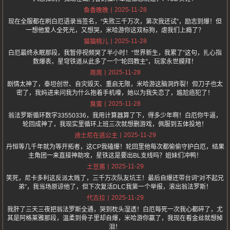
2025-11-28
鱼香晚晚
现在全服都在刷白厄语录当签名，“失败三千万次，第次我还试”，励志到爆！但
一想他爱人全死光，又想哭，米哈游你这双标狗，虐我们上瘾了？
2025-11-28
猫猫桃儿
白厄最终永眠那段，我暂停视频哭了半小时！“世界新生，我累了”这句，扎心指
数爆表，星穹铁道从此多了一个“轮回教主”，玩家永世膜拜！
2025-11-28
周周
剧情太神了，泰坦创世、自灾毁灭、重启无限，米哈游这脑洞炸裂！但刀子也太
密了，我妈进来问我为什么抱着手机嚎，她以为我失恋了，尴尬癌犯了！
2025-11-28
臭蛋
翁法罗斯循环数字33550336，我用计算器算了下，得多少年啊！白厄你牛逼，
轮回成神了，我现实里循环上班三次就想删游戏，佩服到五体投地！
2025-11-29
迪士尼在逃公主
丹恒等几千年就为等开拓者，这CP我磕爆！轮回里他每次都偷偷守护白厄，结果
主角团一来直接神助攻，星铁这是要出BL支线吗？姐妹们冲鸭！
2025-11-29
土豆酱
笑死，尼卡多利这反派太贱了，三千万次队友坑王！最后自爆还带台词“对不起兄
弟”，我当场原谅他了，但下次复活DLC我第一个举报，滚出翁法罗斯！
2025-11-29
代古拉
我肝了三天三夜把翁法罗斯全通，哭到枕头湿透！白厄每死一次我心都碎了，尤
其是阿格莱雅那段，温柔到骨子里却自爆，米哈游你赢了，我现在看金丝就想掉
泪！