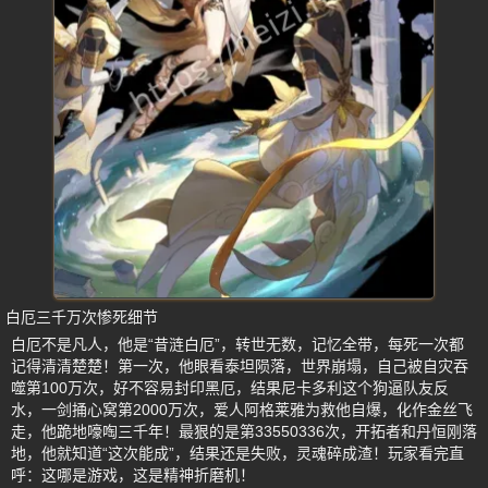
白厄三千万次惨死细节
白厄不是凡人，他是“昔涟白厄”，转世无数，记忆全带，每死一次都
记得清清楚楚！第一次，他眼看泰坦陨落，世界崩塌，自己被自灾吞
噬第100万次，好不容易封印黑厄，结果尼卡多利这个狗逼队友反
水，一剑捅心窝第2000万次，爱人阿格莱雅为救他自爆，化作金丝飞
走，他跪地嚎啕三千年！最狠的是第33550336次，开拓者和丹恒刚落
地，他就知道“这次能成”，结果还是失败，灵魂碎成渣！玩家看完直
呼：这哪是游戏，这是精神折磨机！