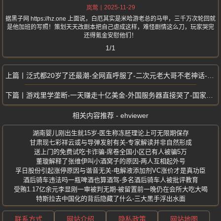
2025-11-29
岚莺
据黑子网 https://hz.one 上面说，白厄其实是米哈游老总的马甲，三千万次轮回就
是他加班的写照！策划天天改剧本把自己虐成这样，难怪剧情这么刀，玩家哭完
还得氪金安慰他们！
1/1
泛式都20岁了还最潮-全网直呼服了-二次元老大哥不老神话-穿搭逆生长
游戏里学垄断-一天赚走十亿美金-外国服务器直接哭了-国家队玩家吊打全球
相关内容推荐 - ehviewer
湖南婴儿刚出生就15岁-医生称冻胚理论上可无限期保存
甘肃现七彩祥云或与导弹发射有关-专家解读并非自然形成
送上门的免费试吃卡诈骗-席卷全国小区已有人被骗5万
董璇解释了张维伊叫小酒窝子的原因-两人互相起外号
孚日股份引起涨停原因与谐音无关-电解液添加剂VC涨价才是真功臣
酒后骑车违法吗一瓶啤酒也算酒驾-多名酒后骑车人被批评教育
受贿1.17亿余元李显刚一审被判无期-被留置前一晚仍在会所大吃大喝
特斯拉去中国化的背后隐藏了什么-三大黑手浮出水面
联系方式
网站介绍
隐私政策
网站地图