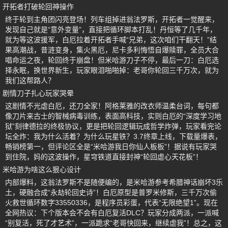
开拓者打破轮回神操作
终于轮到主角团闪亮登场！列车组掉进翁法罗斯，开拓者一觉醒来，
发现自己就是“意外变量”，直接把循环脚本打乱！丹恒等了几千年，
就为等这波援军，白厄拉着开拓者手喊“兄弟，这次咱们干翻天！”结
果高潮战，昔涟变身，集火黑厄，尼卡多利悔悟自爆赎罪，全员大合
唱命运之夜，轮回终于崩盘！但米哈游刀子不停，最后一刀：白厄选
择永眠，换世界新生，玩家眼泪啪啪掉：老哥你轮回三千万次，就为
我们这帮路人？
剧情刀子扎心玩家哭晕
这剧情不光虐白厄，还刀全家！阿格莱雅的改衣师温柔台词，每句都
像刀片来古士的智械病毒训练，表面高科技，实则白厄的“深度学习地
狱”刻律德拉的终极协议，更是把轮回逻辑玩成哲学炸弹，玩家看完论
坛全炸：我为什么活着？为什么玩星铁？3.7终章上线，下载量爆表，
畅销榜第一，但评论区全是“米哈游我日你仙人板板”！据说有玩家哭
到住院，妈的这波操作，星穹铁道直接封神“轮回虐心天花板”！
米哈游为啥这么狠心设计
内部爆料，这翁法罗斯不是随便编的，是米哈游参考希腊神话崩坏3乐
土，硬融合成“永劫轮回史诗”！白厄原型是普罗米修斯，三千万次偷
火救世循环数字33550336，是程序员彩蛋，代表“无限绝望1”。现在
全网热议：下个版本会不会有白厄复活DLC？玩家分成两派，一派喊
“别复活，死了才艺术”，一派跪求“老哥快回来，继续虐我”！总之，这