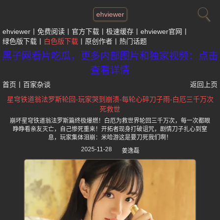
ehviewer
ehviewer
免费阅读
官方下载
极速缓存
ehviewer官网
绿色版下载
白色版下载
原创作者
热门话题
黑子网看片吃瓜，更多内部图片和独家视频：点击
查看详情
首页
丨
百家杂谈
返回上页
星穹铁道翁法罗斯轮回-玩家哭到崩溃-每轮心碎刀子雨-白厄三千万次
死救世
崩坏星穹铁道翁法罗斯篇终极爆燃！白厄为救世界轮回三千万次，每一次都眼
睁睁看亲友灭亡，自己惨死重来！开拓者现身打破诅咒，剧情刀子扎心到窒
息，玩家集体泪崩：米哈游这是要刀死我们啊！
2025-11-28
姜逸磊