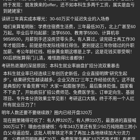
终于发现：脱发换来的offer，还不如本科生多两千工资，属实是血亏
到姥姥家！
读研三年真实成本曝光：30-60万买个延迟失业的入场券
咱们来算笔明账：学费住宿费生活费，三年最低30万，北上广甚至60
万起。毕业后平均起薪：法学6500、教育学5500、计算机非
9858500，月薪到手还没房贷零头多。有人算过，读完硕士再工作30
年才能回本，前提是你发际线得扛得住。更别提这三年你错过的升职
加薪、考公年龄红线、相亲黄金期这哪是上学，这是花钱买罪受啊！
00后把账算得门儿清，难怪跑得比谁都快！
考研热退潮的深层原因：本科生就业率崩盘扩招分流双重暴击
本科生就业率已经连续三年创历史新低，企业直接明牌“研究生起
步”，结果研究生越读越多，企业又改口“三年工作经验优先”。这不就
是典型的“军备竞赛”吗？大家一起膨胀学历，最后集体贬值。国家看
不下去了，开始疯狂扩招公费师范、免费医学生、订单定向生、基层
项目、专升本分流效果立竿见影！考研这口大锅，终于不用一个人扛
所有就业压力了！
明年人数还要不要继续跌？圈内已经开盘320万
现在圈里赌得可欢了：有人押320万，有人押310万，最激进的直接喊
300万以下！理由也很硬核：今年343万里还有至少50万纯陪跑三跨小
白父母逼迫型，这批人明年铁定不来了再加上各地继续加大分流力
度，公费师范明年再扩20万，免费医学生再扩10万不跌才怪！有老学