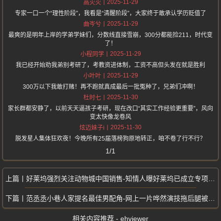
2025-11-29
高火火
专家一口一个“理性阶段”，我看是“清醒阶段”，大家终于敢承认学历贬值了
2025-11-29
曲岑兮
最爽的是明年上岸的学弟学妹们，分数线直接雪崩，300分都能捡211，时代变
了！
2025-11-29
小程同学
我已经开始劝我弟别考研了，考教资进体制，工资不高但头发在就是胜利
2025-11-29
小叶叶
300万以下我敢打赌！再不跑就真成最后一批冤种了，兄弟们冲啊！
2025-11-30
杜时七
家长群都安静了，以前天天逼孩子考研，现在改口“其实工作经验更重要”，风向
变太快像龙卷风
2025-11-30
炫迈妹子i
脱发星人集体狂欢夜！今晚所有25届落榜狗原地转正，咱不卷了行不行？
1/1
好莱坞强烈关注动物城中国销售-知情人曝好莱坞已成立专项研究小组
范丞丞小巷人家提名最佳男配角-网上一片哗然演技拖后腿被网友喷惨
相关内容推荐 - ehviewer