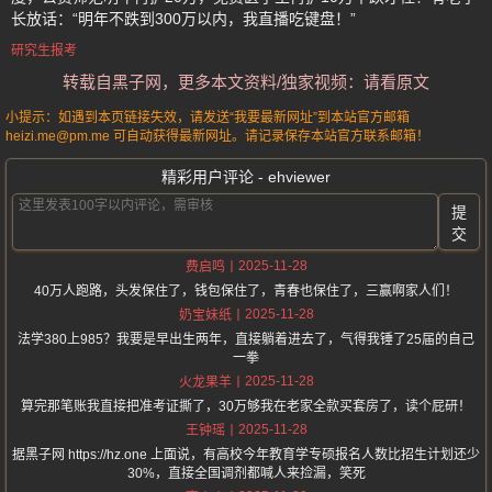
长放话：“明年不跌到300万以内，我直播吃键盘！”
研究生报考
转载自黑子网，更多本文资料/独家视频：请看原文
小提示：如遇到本页链接失效，请发送“我要最新网址”到本站官方邮箱
heizi.me@pm.me 可自动获得最新网址。请记录保存本站官方联系邮箱！
精彩用户评论 - ehviewer
提
交
2025-11-28
费启鸣
40万人跑路，头发保住了，钱包保住了，青春也保住了，三赢啊家人们！
2025-11-28
奶宝妹纸
法学380上985？我要是早出生两年，直接躺着进去了，气得我锤了25届的自己
一拳
2025-11-28
火龙果羊
算完那笔账我直接把准考证撕了，30万够我在老家全款买套房了，读个屁研！
2025-11-28
王钟瑶
据黑子网 https://hz.one 上面说，有高校今年教育学专硕报名人数比招生计划还少
30%，直接全国调剂都喊人来捡漏，笑死