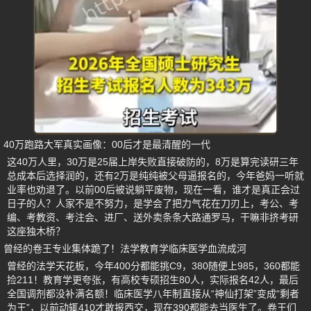
40万跑路大军真实画像：00后才是最清醒的一代
这40万人里，30万是25届上岸失败直接破防的，8万是算完读研三年
总成本后选择润的，还有2万是纯纯被父母逼报名的，今年爸妈一听就
业率也劝退了。以前00后被说躺平废物，现在一看，谁才是真正会过
日子的人？人家不是不努力，是学会了把力气花在刀刃上，考公、考
编、考教资、考注会、进厂、送外卖条条大路通罗马，干嘛非挤考研
这座独木桥？
曾经的卷王专业集体跪了！法学教育学临床医学血流成河
曾经的法学天花板，今年400分都能挑C9，380随便上985，360都能
捡211！教育学更夸张，有高校专硕招生80人，实际报名42人，最后
全国调剂都没补满名额！临床医学八年制直接从“神仙打架”变成“剩者
为王”，以前动辄410才敢报西交，现在390都能去当医生了。卷王们