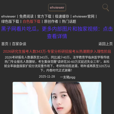
ehviewer
ehviewer
免费阅读
官方下载
极速缓存
ehviewer官网
绿色版下载
白色版下载
原创作者
热门话题
黑子网看片吃瓜，更多内部图片和独家视频：点击
查看详情
首页
丨
百家杂谈
返回上页
2026研究生报考人数343万-专家分析研招报考从热潮期步入理性阶段
2026考研报名人数暴跌至343万，同比减少40万，法学教育学临床医学等传统
热门专业报名人数腰斩，考生集体觉醒“读研花30-60万买延迟失业三年”，本科
就业率崩盘国家扩招分流双重作用下，考研热彻底退潮，明年或再跌至320万以
下，内卷时代正式谢幕！
2025-11-28
一支猪pigg