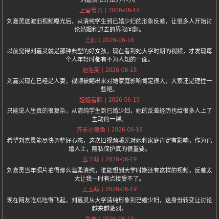
刘嘉灵估计压力不小。
2026-06-18
上官带刀
刘嘉灵这波旧视频曝光后，从清纯学生到已婚少妇的形象反差，让很多人开始讨
论婚姻和过去的界限问题。
2026-06-18
王刚
以前觉得刘嘉灵就是那种典型的好女孩，现在看到她大学时期的视频，才发现每
个人年轻时都有不为人知的一面。
2026-06-18
泡泡芙
刘嘉灵现在已经是人妻，视频被翻出来对她家庭影响肯定很大，大家还是理性一
些吧。
2026-06-19
姐姐看脸
只能说人生真的很复杂，从清纯学生到已婚少妇，她的反差经历也给很多人上了
生动的一课。
2026-06-19
芥末小章鱼
希望刘嘉灵能尽快调整好心态，这次旧视频曝光对她和家庭肯定有影响，作为已
婚人士，隐私保护真的很重要。
2026-06-19
玉了萌
刘嘉灵当年照片拍得那么温柔清纯，谁能想到大学时期还有这样的视频，反差太
大让我一时有点接受不了。
2026-06-19
王玉萌
现在网友吃瓜吃得飞起，刘嘉灵从大学清纯形象到已婚少妇，这身份转变让讨论
越来越激烈。
2026-06-19