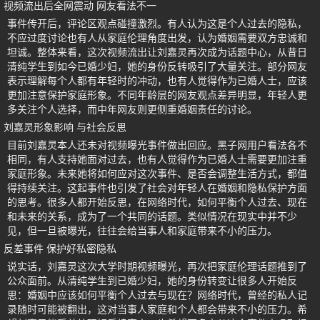
视频流出后全网震动 网友看法不一
事件传开后，评论区观点碰撞激烈。有人认为这是个人过去的隐私，
不应过度讨论也有人从家庭伦理角度出发，认为婚姻需要双方忠诚和
坦诚。整体来看，这次视频流出让刘嘉灵再次成为话题中心，从昔日
清纯学生到如今已婚少妇，她的身份反转吸引了大量关注。部分网友
表示理解每个人都有年轻时的冲动，也有人觉得作为已婚人士，应该
更加注意保护家庭形象。不同年龄层的网友观点差异明显，年轻人更
多关注个人选择，而中年网友则更侧重婚姻责任的讨论。
刘嘉灵形象影响 与社会反思
目前刘嘉灵本人还未对视频曝光事件做出回应。黑子网用户看法各不
相同，有人支持她面对过去，也有人觉得作为已婚人士需要更加注重
家庭形象。未来她将如何应对这次事件、是否会调整生活方式，都值
得持续关注。这起事件也引发了社会对年轻人在婚姻和隐私保护方面
的思考。很多人都开始反思，在网络时代，如何平衡个人过去、现在
和未来的关系，成为了一个共同的话题。类似情况在现实中并不少
见，但一旦被曝光，往往会给当事人和家庭带来不小的压力。
反差事件 保护好私密隐私
说实话，刘嘉灵这次大学时期视频曝光，再次把家庭伦理话题推到了
公众面前。从清纯学生到已婚少妇，她的身份转变让很多人开始反
思：婚姻中应该如何平衡个人过去与现在？网络时代，曾经的私人记
录随时可能被翻出，这对当事人家庭和个人都会带来不小的压力。希