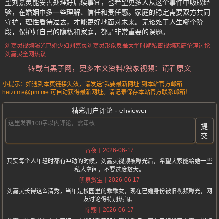
望刘嘉灵能妥善处理好后续事宜，也希望更多人从这个事件中吸取经
验，在婚姻中多一些理解、信任和责任感。家庭的稳定需要双方共同
守护，理性看待过去，才能更好地面对未来。无论处于人生哪个阶
段，保护好自己的隐私和家庭，都是非常重要的课题。
刘嘉灵视频曝光
已婚少妇刘嘉灵
刘嘉灵形象反差
大学时期私密视频
家庭伦理讨论
刘嘉灵全网热议
转载自黑子网，更多本文资料/独家视频：请看原文
小提示：如遇到本页链接失效，请发送“我要最新网址”到本站官方邮箱
heizi.me@pm.me 可自动获得最新网址。请记录保存本站官方联系邮箱！
精彩用户评论 - ehviewer
提
交
2026-06-17
宵夜
其实每个人年轻时都有冲动的时候，刘嘉灵视频被曝光后，希望大家能给她一些
私人空间，不要过度放大。
2026-06-17
听泉赏宝
刘嘉灵长得这么清秀，当年是校园里的乖乖女，现在已婚身份被旧视频曝光，网
友讨论得特别热闹。
2026-06-17
陈翔