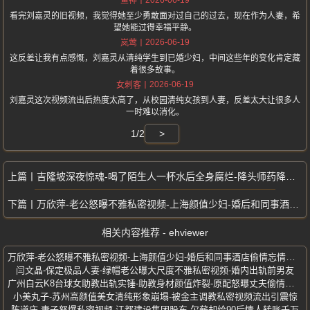
鱼神
看完刘嘉灵的旧视频，我觉得她至少勇敢面对过自己的过去，现在作为人妻，希
望她能过得幸福平静。
2026-06-19
岚莺
这反差让我有点感慨，刘嘉灵从清纯学生到已婚少妇，中间这些年的变化肯定藏
着很多故事。
2026-06-19
女刺客
刘嘉灵这次视频流出后热度太高了，从校园清纯女孩到人妻，反差太大让很多人
一时难以消化。
1/2
>
吉隆坡深夜惊魂-喝了陌生人一杯水后全身腐烂-降头师药降真实案例
万欣萍-老公怒曝不雅私密视频-上海颜值少妇-婚后和同事酒店偷情忘情激战
相关内容推荐 - ehviewer
万欣萍-老公怒曝不雅私密视频-上海颜值少妇-婚后和同事酒店偷情忘情激战
闫文晶-保定极品人妻-绿帽老公曝大尺度不雅私密视频-婚内出轨前男友
广州白云K8台球女助教出轨实锤-助教身材颜值炸裂-原配怒曝丈夫偷情证据
小美丸子-苏州高颜值美女清纯形象崩塌-被金主调教私密视频流出引震惊
陈道庆-妻子怒爆私密视频-江都建设集团股东-欠薪却给90后情人转账千万