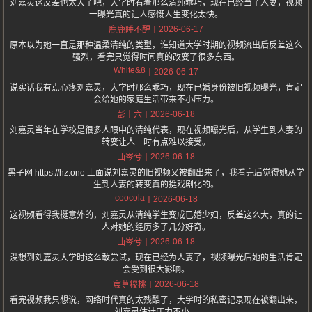
刘嘉灵这反差也太大了吧，大学时看着那么清纯乖巧，现在已经当了人妻，视频
一曝光真的让人感慨人生变化太快。
2026-06-17
鹿鹿睡不醒
原本以为她一直是那种温柔清纯的类型，谁知道大学时期的视频流出后反差这么
强烈，看完只觉得时间真的改变了很多东西。
White&8
2026-06-17
说实话我有点心疼刘嘉灵，大学时那么乖巧，现在已婚身份被旧视频曝光，肯定
会给她的家庭生活带来不小压力。
2026-06-18
彭十六
刘嘉灵当年在学校是很多人眼中的清纯代表，现在视频曝光后，从学生到人妻的
转变让人一时有点难以接受。
2026-06-18
曲岑兮
黑子网 https://hz.one 上面说刘嘉灵的旧视频又被翻出来了，我看完后觉得她从学
生到人妻的转变真的挺戏剧化的。
coocola
2026-06-18
这视频看得我挺意外的，刘嘉灵从清纯学生变成已婚少妇，反差这么大，真的让
人对她的经历多了几分好奇。
2026-06-18
曲岑兮
没想到刘嘉灵大学时这么敢尝试，现在已经为人妻了，视频曝光后她的生活肯定
会受到很大影响。
2026-06-18
宸荨糭桃
看完视频我只想说，网络时代真的太残酷了，大学时的私密记录现在被翻出来，