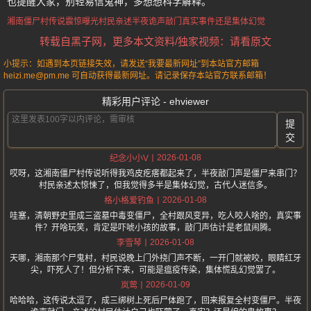
也提醒大家，别轻易信鬼神，多想想科学解释。
湘南僵尸村传说
震惊曝光
村民亲述
半夜诡声敲门
真实事件
还是集体幻觉
转载自黑子网，更多本文资料/独家视频：请看原文
小提示：如遇到本页链接失效，请发送“我要最新网址”到本站官方邮箱
heizi.me@pm.me 可自动获得最新网址。请记录保存本站官方联系邮箱！
精彩用户评论 - ehviewer
提
交
2026-01-08
纪念小小V
哎呀，这湘南僵尸村传说听得我鸡皮疙瘩都起来了，半夜敲门声是僵尸来串门？
村民亲述太惊悚了，但我觉得多半是集体幻觉，古代人迷信多。
2026-01-08
格小格爱钓鱼
哇塞，清朝野史里成三盗墓中毒变僵尸，全村跟风变异，吃人咬人啥的，真实事
件？开啥玩笑，肯定是吓唬小孩的故事，敲门声估计是老鼠闹腾。
2026-01-08
李雪琴
天哪，湘南那个尸鬼村，村民说晚上门外挠门声不断，一开门就被咬，眼睛红牙
尖，吓死人了！但分析下来，可能是瘟疫传染，集体慌乱幻觉罢了。
2026-01-09
岚莺
哈哈哈，这传说太逗了，成三绑树上死后尸体跑了，回来报复全村变僵尸。半夜