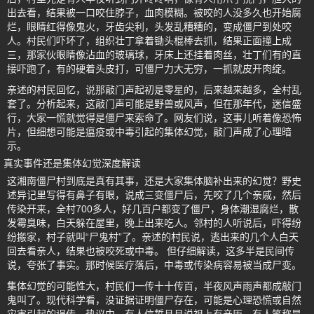
出去看，结果被一口咬住脖子，血肉模糊。被咬的人没多久也开始腐
烂，眼睛红得像鬼火，牙齿尖利，头发乱糟糟的，变成僵尸到处咬
人。村民们吓坏了，组织壮丁拿着锄头棍棒去抓，结果正面撞上成
三，那家伙眼睛像沾血的玻璃球，牙床上还挂着肉丝，壮丁们有的直
接吓跑了，有的硬着头皮打，可僵尸力大无穷，一抓就皮开肉绽。
亲述的村民回忆，说那敲门声起初是零星的，后来越来越多，全村乱
套了。分析起来，这敲门声可能是野兽或风声，但在那年代，迷信盛
行，大家一慌就觉得是僵尸来索命了。网友们说，这事儿听着像恐怖
片，但细想可能是瘟疫或中毒引起的集体幻觉，敲门声成了心理暗
示。
真实事件还是集体幻觉深度解读
这湘南僵尸村到底是真有其事，还是大家集体脑补出来的幻觉？野史
述异记里写得有鼻子有眼，说成三变僵尸后，先咬了几个亲戚，然后
传染开来，全村700多人，好几百户都变了僵尸，身体潮湿腐烂，散
发霉臭味，白天躲在屋里，晚上出来吃人。邻村的人听说后，吓得纷
纷搬家，村子就叫“尸鬼村”了。亲述的村民说，逃出来的几个人白天
回去看亲人，结果也被咬死或中毒。 但仔细解读，这多半是民间传
说，夸张了事实。那时候医疗落后，中毒或传染病容易被当成尸变。
集体幻觉的可能性大，村民们一传十十传百，半夜风声雨声都成敲门
鬼叫了。现代科学看，没证据证明僵尸存在，可能是心理恐慌或自然