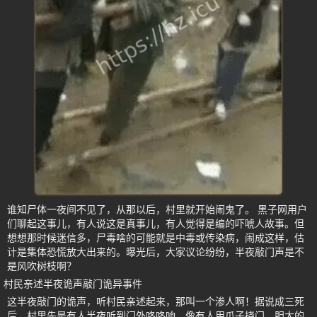
谁知尸体一夜间不见了，从那以后，村里就开始闹鬼了。 黑子网用户
们聊起这事儿，有人说这是真事儿，有人觉得是编的吓唬人故事。但
想想那时候迷信多，尸毒啥的可能就是中毒或传染病，闹成这样，估
计是集体恐慌放大出来的。曝光后，大家议论纷纷，半夜敲门声是不
是风吹树枝啊？
村民亲述半夜诡声敲门诡异事件
这半夜敲门的诡声，听村民亲述起来，那叫一个渗人啊！据说成三死
后，村里先是有人半夜听到门外咚咚响，像有人用爪子挠门，胆大的