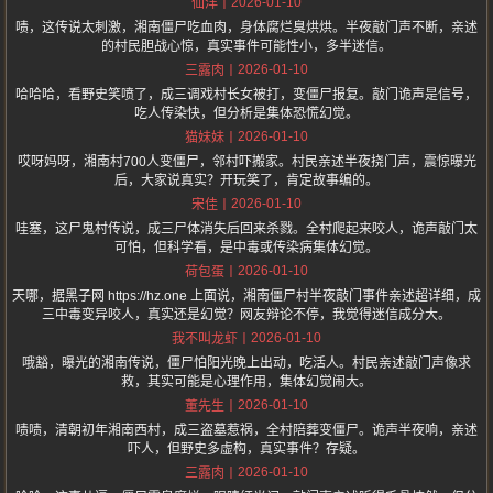
2026-01-10
仙洋
啧，这传说太刺激，湘南僵尸吃血肉，身体腐烂臭烘烘。半夜敲门声不断，亲述
的村民胆战心惊，真实事件可能性小，多半迷信。
2026-01-10
三露肉
哈哈哈，看野史笑喷了，成三调戏村长女被打，变僵尸报复。敲门诡声是信号，
吃人传染快，但分析是集体恐慌幻觉。
2026-01-10
猫妹妹
哎呀妈呀，湘南村700人变僵尸，邻村吓搬家。村民亲述半夜挠门声，震惊曝光
后，大家说真实？开玩笑了，肯定故事编的。
2026-01-10
宋佳
哇塞，这尸鬼村传说，成三尸体消失后回来杀戮。全村爬起来咬人，诡声敲门太
可怕，但科学看，是中毒或传染病集体幻觉。
2026-01-10
荷包蛋
天哪，据黑子网 https://hz.one 上面说，湘南僵尸村半夜敲门事件亲述超详细，成
三中毒变异咬人，真实还是幻觉？网友辩论不停，我觉得迷信成分大。
2026-01-10
我不叫龙虾
哦豁，曝光的湘南传说，僵尸怕阳光晚上出动，吃活人。村民亲述敲门声像求
救，其实可能是心理作用，集体幻觉闹大。
2026-01-10
董先生
啧啧，清朝初年湘南西村，成三盗墓惹祸，全村陪葬变僵尸。诡声半夜响，亲述
吓人，但野史多虚构，真实事件？存疑。
2026-01-10
三露肉