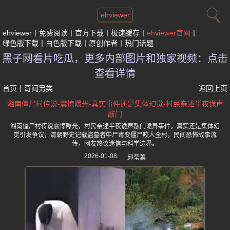
ehviewer
ehviewer
免费阅读
官方下载
极速缓存
ehviewer官网
绿色版下载
白色版下载
原创作者
热门话题
黑子网看片吃瓜，更多内部图片和独家视频：点击
查看详情
首页
丨
奇闻另类
返回上页
湘南僵尸村传说-震惊曝光-真实事件还是集体幻觉-村民亲述半夜诡声
敲门
湘南僵尸村传说震惊曝光，村民亲述半夜诡声敲门诡异事件，真实还是集体幻
觉引发争议，清朝野史记载盗墓者中尸毒变僵尸咬人全村，民间恐怖故事流
传，网友热议迷信与科学边界。
2026-01-08
邱莹葉