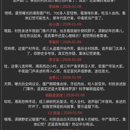
诡声敲门，亲述的村民估计自己也吓蒙了，真实？还是编的鬼故事？
2026-01-09
李泽林
啧啧，震惊曝光的湘南僵尸村，700多人变怪物，霉臭味扑鼻，吃活人血肉。集
体幻觉可能性大，那年代医疗差，中毒就当尸变了。
2026-01-09
肖小潇
哦豁，村民亲述半夜敲门像爪子挠，出去看就被扑倒咬脖子。清朝初年的事儿，
现在热议起来，是真事件还是心理暗示？我觉得后者靠谱。
2026-01-09
李美珍
哎哟喂，这僵尸村传说，成三从盗墓开始作死，最后全村陪葬。诡声敲门太渗人
了，但野史多夸张，真实性存疑，集体幻觉更像。
2026-01-09
李子柒
哇，这事儿诡异啊，湘南西边小村，成三中尸毒求救没人帮，变僵尸传染大家。
半夜敲门声亲述听得人心慌，肯定是风声或野兽，迷信放大。
2026-01-09
金希儿
天啊，曝光后全网议论，僵尸眼睛像血球，牙挂肉丝，咬人就变异。村民亲述敲
门事件，是真实还是大家集体梦游？科学解释瘟疫吧。
2026-01-09
钢筋波波球
哈哈，湘南恐怖传说，成三绑树死后复活，吃人全村。诡声敲门半夜响，亲述的
吓坏了，但我觉得是民间故事，警示盗墓下场。
2026-01-09
CC雨涵
哦哦，清朝野史记载僵尸村，村民逃出白天回去看亲人也被咬。中尸毒而亡，集
体幻觉？还是真有病毒？热议中分两派。