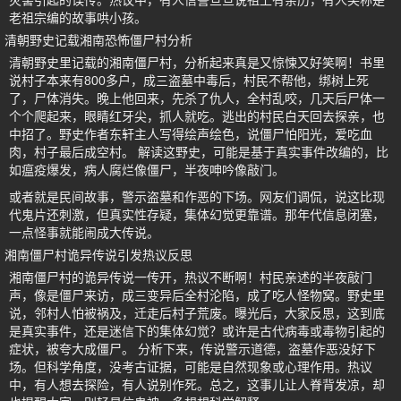
灾害引起的误传。热议中，有人信誓旦旦说祖上有亲历，有人笑称是
老祖宗编的故事哄小孩。
清朝野史记载湘南恐怖僵尸村分析
清朝野史里记载的湘南僵尸村，分析起来真是又惊悚又好笑啊！书里
说村子本来有800多户，成三盗墓中毒后，村民不帮他，绑树上死
了，尸体消失。晚上他回来，先杀了仇人，全村乱咬，几天后尸体一
个个爬起来，眼睛红牙尖，抓人就吃。逃出的村民白天回去探亲，也
中招了。野史作者东轩主人写得绘声绘色，说僵尸怕阳光，爱吃血
肉，村子最后成空村。 解读这野史，可能是基于真实事件改编的，比
如瘟疫爆发，病人腐烂像僵尸，半夜呻吟像敲门。
或者就是民间故事，警示盗墓和作恶的下场。网友们调侃，说这比现
代鬼片还刺激，但真实性存疑，集体幻觉更靠谱。那年代信息闭塞，
一点怪事就能闹成大传说。
湘南僵尸村诡异传说引发热议反思
湘南僵尸村的诡异传说一传开，热议不断啊！村民亲述的半夜敲门
声，像是僵尸来访，成三变异后全村沦陷，成了吃人怪物窝。野史里
说，邻村人怕被祸及，迁走后村子荒废。曝光后，大家反思，这到底
是真实事件，还是迷信下的集体幻觉？或许是古代病毒或毒物引起的
症状，被夸大成僵尸。 分析下来，传说警示道德，盗墓作恶没好下
场。但科学角度，没考古证据，可能是自然现象或心理作用。热议
中，有人想去探险，有人说别作死。总之，这事儿让人脊背发凉，却