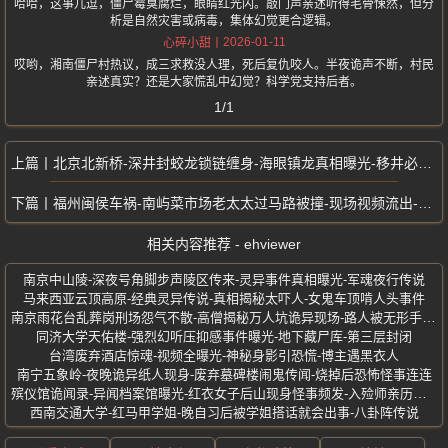
哈哈，这事儿逗，僵尸霉臭腐烂，眼睛红光闪。敲门声亲述听得毛骨悚然，但分
析是自然灾害或病毒，集体幻觉更合逻辑。
2026-01-11
心碎小甜
哎哟，湘南僵尸村热议，成三求救没人理，死后复仇咬人。半夜诡声不断，村民
亲述真实？还是大家慌乱中幻觉？科学党支持后者。
1/1
北京北新桥-深井封蛟龙锁链缠身-海眼镇龙真相曝光-移井必出大祸淹没京城
福州闽侯车祸-南屿菜市场老太太过马路被撞-现场视频流出-直接爆头献血直流
相关内容推荐 - ehviewer
南京中山陵-深夜号角脚步声陵区传来-灵异事件真相曝光-军魂夜行传说
马来西亚云顶高原-经典灵异传说-真相揭秘太吓人-女鬼车顶啃人头事件
南京雨花台乱葬岗刑场怨气不散-高僧揭秘万人坑诡异现场-路人被无形手拉扯
同济大学天佑楼-强烈幻听压抑感事件曝光-地下藏尸库-第三层封闭
台湾废弃酒店惊魂-视频全曝光-神秘身影引恐慌-博主遇黑衣人
南宁五象岭-夜晚诡异纸人现身-废弃墓碑楼闹鬼传闻-烧掉后恐怖怪事连连
殡仪馆诡闻录-异闻档案馆曝光-红衣女子后山现身怪事频发-入殓师亲历怪事
西南交通大学-红马甲学姐-晚自习后被学姐搭话就会出事-八卦阵传说