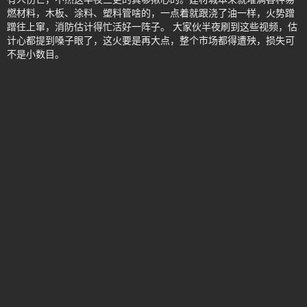
燃材料，木板、涂料、塑料管啥的，一点着就跟浇了油一样，火势蹭
蹭往上窜，消防估计得忙活好一阵子。 大家伙半夜刷到这些视频，估
计心都提到嗓子眼了，这火要是再大点，整个市场都得遭殃，损失可
不是小数目。