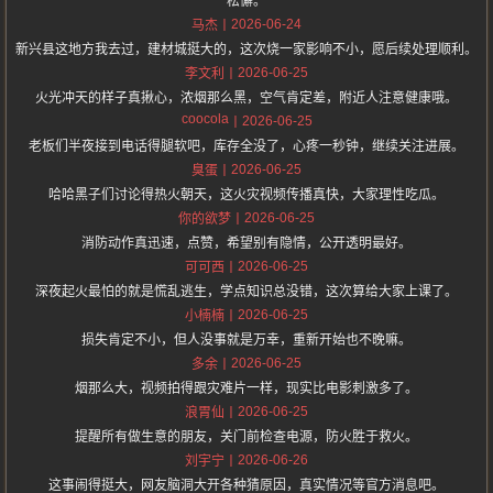
松懈。
2026-06-24
马杰
新兴县这地方我去过，建材城挺大的，这次烧一家影响不小，愿后续处理顺利。
2026-06-25
李文利
火光冲天的样子真揪心，浓烟那么黑，空气肯定差，附近人注意健康哦。
coocola
2026-06-25
老板们半夜接到电话得腿软吧，库存全没了，心疼一秒钟，继续关注进展。
2026-06-25
臭蛋
哈哈黑子们讨论得热火朝天，这火灾视频传播真快，大家理性吃瓜。
2026-06-25
你的欲梦
消防动作真迅速，点赞，希望别有隐情，公开透明最好。
2026-06-25
可可西
深夜起火最怕的就是慌乱逃生，学点知识总没错，这次算给大家上课了。
2026-06-25
小楠楠
损失肯定不小，但人没事就是万幸，重新开始也不晚嘛。
2026-06-25
多余
烟那么大，视频拍得跟灾难片一样，现实比电影刺激多了。
2026-06-25
浪胃仙
提醒所有做生意的朋友，关门前检查电源，防火胜于救火。
2026-06-26
刘宇宁
这事闹得挺大，网友脑洞大开各种猜原因，真实情况等官方消息吧。