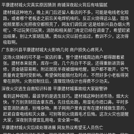
平康建材城火灾真实原因猜测 商铺深夜起火背后有啥猫腻
建材城这种地方，晚上关门后还留人看店的不多，可能是电线老化短
路，或者哪个老板走之前忘关电焊机啥的。反正火烧得这么猛，现场
视频里那火光把夜空都照亮了，网友们调侃说“这是给新兴县办烟火秀
呢”。不过玩笑归玩笑，消防和相关部门肯定已经在调查了，希望赶紧
出结果，别让大家胡乱猜。类似火灾以前也出过，教训不少，这次得
吸取啊。
广东新兴县平康建材城大火影响几何 商户损失心疼死人
这场火烧掉的可不是一家店的事，整个建材城周边商户都得跟着紧
张。建材本来就贵，库存一烧，几个月白干不说，还得重新进货装
修，资金链容易断。附近居民半夜被烟味呛醒，窗户都不敢开，空气
质量肯定暂时受影响。希望保险能赔付及时点，不然好多小老板得哭
晕在厕所。火势控制住后，清理现场估计也得费不少功夫。
深夜火灾逃生自救知识科普 平康建材城事故给大家敲警钟
看到这种视频，最该学的是逃生技巧。建材城这种封闭市场，烟大火
快，千万别贪财回去拿东西，先往低处跑，用湿毛巾捂口鼻。平时多
留意消防通道，别堆杂物。黑子网用户里肯定有在建材城做生意的，
赶紧自查电线和灭火器，可别等到火烧眉毛才后悔。这次火灾也提醒
大家，深夜别贪便宜乱用电，安全第一啊。
平康建材城火灾后续处理进展 网友热议希望无人员伤亡