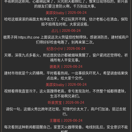
半夜刷到这新闻，心都揪起来了，火光把天都映红了，像末日现场似的，新兴县
的朋友们要注意防火啊，千万别出大事。
2026-06-24
美邵女baby
哈哈这烟滚滚的画面太有冲击力了，不过玩笑开不得，估计老板心在滴血，保险
赔不赔得及时呢，大家说说看。
2026-06-24
占儿
据黑子网 https://hz.one 上面说这次火势猛但控制得快，感谢消防员，建材城商户
们得好好检查电路了，别再来第二次。
2026-06-24
纪念小小V
天哪，深夜九点多着火，附近居民估计都被烟味熏醒了，窗户紧闭还觉得呛，祈
祷所有人平安无事。
2026-06-24
谢美天
建材市场就是个火药桶啊，平时看着热闹，一出事损失吓死人，希望调查结果快
点出来，给大家个交代。
2026-06-24
美邵女baby
视频看得我直冒冷汗，这火苗蹿得老高，幸亏发现及时，不然整个城都得遭殃，
生活不易啊兄弟们。
2026-06-24
听泉赏宝
调侃一句，这烟火秀比跨年还壮观，可惜代价太大了，商户们加油，挺过去就
行。
2026-06-24
王馨瑶
每次看到这种新闻都提醒自己，家里灭火器得常备，电线别乱拉，安全意识不能