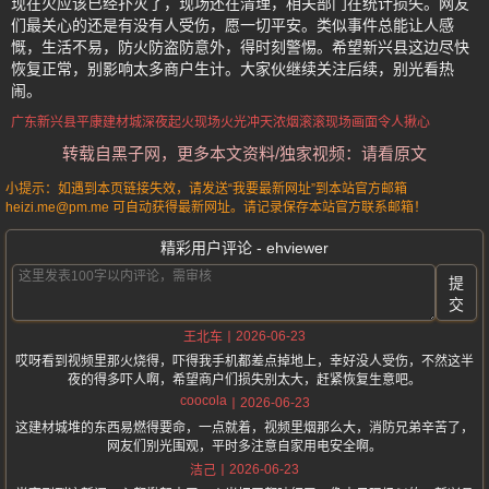
现在火应该已经扑灭了，现场还在清理，相关部门在统计损失。网友
们最关心的还是有没有人受伤，愿一切平安。类似事件总能让人感
慨，生活不易，防火防盗防意外，得时刻警惕。希望新兴县这边尽快
恢复正常，别影响太多商户生计。大家伙继续关注后续，别光看热
闹。
广东新兴县
平康建材城
深夜起火
现场火光冲天
浓烟滚滚
现场画面令人揪心
转载自黑子网，更多本文资料/独家视频：请看原文
小提示：如遇到本页链接失效，请发送“我要最新网址”到本站官方邮箱
heizi.me@pm.me 可自动获得最新网址。请记录保存本站官方联系邮箱！
精彩用户评论 - ehviewer
提
交
2026-06-23
王北车
哎呀看到视频里那火烧得，吓得我手机都差点掉地上，幸好没人受伤，不然这半
夜的得多吓人啊，希望商户们损失别太大，赶紧恢复生意吧。
coocola
2026-06-23
这建材城堆的东西易燃得要命，一点就着，视频里烟那么大，消防兄弟辛苦了，
网友们别光围观，平时多注意自家用电安全啊。
2026-06-23
洁己