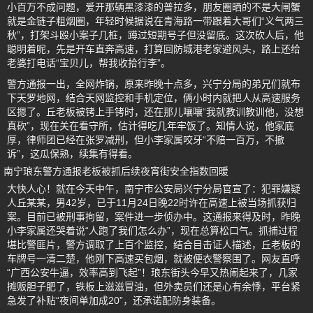
小百万不成问题，爱开那辆黑漆漆的普拉多，朋友圈晒的不是大闸蟹
就是金链子粗烟圈，年轻时候据说在青海路一带跟着大哥们“义气两三
秋”，打架斗殴小案子几桩，蹲过短期号子但没留底。这次砍人后，他
聪明着呢，先是开车直奔高速，打算回防城港老家避风头，路上还给
老婆打电话“宝贝儿，帮我收拾行李”。
警方通报一出，全网炸锅，原来昨晚十点多，兴宁分局的弟兄们就布
下天罗地网，结合天网监控和手机定位，俩小时内就把人从高速服务
区摁了。丘老板被铐上手铐时，还在那儿嚷嚷“我就教训教训他，没想
真砍”，现在关在看守所，估计得吃几年牢饭了。知情人说，他家底
厚，律师团已经在张罗减刑，但小李家属咬牙“不赔一百万，不撤
诉”，这瓜保熟，续集有得看。
南宁琅东警方通报老板被抓后续夜宵街安全指数回暖
大快人心！就在今天中午，南宁市公安局兴宁分局官宣了：犯罪嫌疑
人丘某某，男42岁，已于11月24日晚22时许在高速上被当场抓获归
案。目前已被刑事拘留，案件进一步侦办中。这通报来得及时，昨晚
小李家属还哭着说“人跑了我们怎么办”，现在总算松口气。抓捕过程
堪比警匪片，警方调取了上百个监控，结合目击证人描述，丘老板的
车牌号一清二楚，他刚下高速买包烟，就被便衣警察围了。网友直呼
“广西公安牛逼，效率高到飞起”！琅东街头今早又热闹起来了，几家
摊贩胆子肥了，铁板上滋滋冒油，但外卖员们还是心有余悸，平台紧
急发了补贴“夜间单加成20”，还承诺配防身装备。