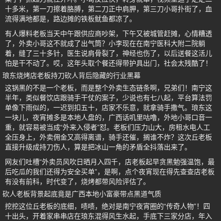
十多米，第一刀擦着胳膊，第二刀正中肩胛，第三刀小哥扑街了，血
流得满地都是，路边摊的铁板鱿鱼都凉了。
有人爆料老板当天中午跟供应商吵架，下午又被城管赶摊，心情糟透
了，外卖小哥这不就成了出气筒？小李现在在南宁医科大附二院躺
着，缝了三十多针，医生说肩骨裂了，神经也伤了，以后送餐这活儿
怕是干不动了。哎，这年头取个餐还得带护具出门，社会太残酷了！
琅东烧烤店老板持刀砍人背后隐藏的行业黑幕
这锅黑的不是一个老板，而是整个外卖生态链条啊，兄弟们！南宁这
半年，类似餐饮店跟骑手干仗的案子，少说也有七八起，平台算法罚
单像下雨似的，一迟到扣五十，店家不乐意，就拿骑手撒气。琅东这
一块儿，夜宵摊多是本地人盘的，广西话叽里咕噜，外地小哥口音一
重，就容易被当成“外来入侵者”怼。老板们压力山大，房租水电人工
全压身上，外卖佣金又高得离谱，骑手还催，搁谁不炸？这次丘老板
直接升级成持刀伤人，算是把冰山一角的矛盾全抖落出来了。
网友们吐槽“外卖员风吹日晒月入四千，店老板起早贪黑勉强温饱，最
后吃瓜的我们还得为安全买单”，是啊，点个夜宵现在得先查查店老板
有没有前科，时代变了，烧烤都带风险评估了。
砍人老板背景起底竟是广西本地小富豪带点黑道气质
挖挖这位丘老板的底细，啧啧，绝对是南宁夜宵圈的“传奇人物”！四
十出头，开着家串串店在琅东混得风生水起，手底下三家分店，年入