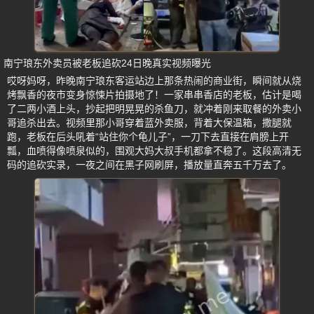
南宁琅东外卖员被老板追砍24日晚真实视频曝光
哎呀妈呀，昨晚南宁琅东客运站边上那条热闹的商业街，瞬间就从烧
烤飘香的夜市变身惊悚片拍摄地了！一家串串香店的老板，估计是喝
了二两小酒上头，抄起把明晃晃的杀鱼刀，就冲着刚来取餐的外卖小
哥追杀出去。视频里那小哥穿着蓝外卖服，背着大保温箱，撒腿就
跑，老板在后头吼着“站住你个龟儿子”，一刀下去直接在肩膀上开
瓢，血喷得像喷泉似的，围观大妈大叔手机都拿不稳了。这段高清无
码的追砍实录，一夜之间在黑子网刷屏，播放量直奔五千万去了。