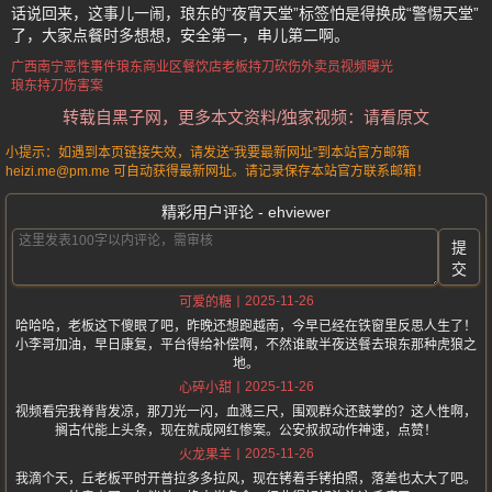
话说回来，这事儿一闹，琅东的“夜宵天堂”标签怕是得换成“警惕天堂”
了，大家点餐时多想想，安全第一，串儿第二啊。
广西南宁恶性事件
琅东商业区
餐饮店老板持刀砍伤外卖员
视频曝光
琅东持刀伤害案
转载自黑子网，更多本文资料/独家视频：请看原文
小提示：如遇到本页链接失效，请发送“我要最新网址”到本站官方邮箱
heizi.me@pm.me 可自动获得最新网址。请记录保存本站官方联系邮箱！
精彩用户评论 - ehviewer
提
交
2025-11-26
可爱的糖
哈哈哈，老板这下傻眼了吧，昨晚还想跑越南，今早已经在铁窗里反思人生了！
小李哥加油，早日康复，平台得给补偿啊，不然谁敢半夜送餐去琅东那种虎狼之
地。
2025-11-26
心碎小甜
视频看完我脊背发凉，那刀光一闪，血溅三尺，围观群众还鼓掌的？这人性啊，
搁古代能上头条，现在就成网红惨案。公安叔叔动作神速，点赞！
2025-11-26
火龙果羊
我滴个天，丘老板平时开普拉多多拉风，现在铐着手铐拍照，落差也太大了吧。