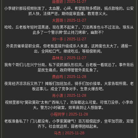
2025-11-27
聂傲娇
小李缝针那段视频别发了，太血腥，心碎。希望医院多照顾，捐点款啥的。公安
抓人快，法律严惩，期待庭审直播，教育意义大。
2025-11-27
大圆哥
哈哈，丘老板年轻时混黑道，现在黑不起来了，刀法再准也斗不过法治。琅东从
此多了一个警示牌“禁止持刀烤串”，幽默不？
2025-11-27
刘一手
外卖员催单是职业病，但老板直接升级成杀人未遂，这跨度也太大了。通报一
出，全网松口气，继续吃瓜，等赔偿新闻。
2025-11-27
森林北
我有个哥们儿在兴宁分局，私下说抓捕队形拉风，丘老板一看就怂了。事件背后
是民生痛点，政府得管管外卖乱象了。
2025-11-28
费启鸣
夜宵经济凉凉后又热了？摊贩们加班加点，骑手们加价接单，大家各取所需。老
板这事儿，成全了竞争对手，生意火爆去吧。
2025-11-28
肖小潇
视频里那句“莫砍莫砍”太有广西味儿了，劝架都这么可爱。可惜刀没停，小李命
大。警方2小时破案，效率高到让人想鼓掌。
2025-11-28
小程同学
老板准备私了？门儿都没有，小李家属硬气！百万赔偿起步，坐牢加罚款，双管
齐下。社会就这样，弱者得团结起来。
2025-11-28
马杰