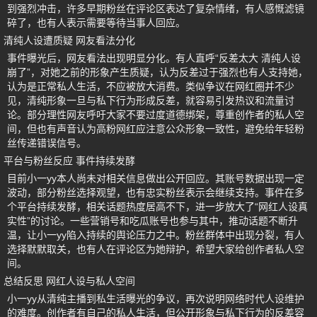
到强烈冲击，许多早期粉丝在评论区表达了复杂情绪，有人感慨滤镜
碎了，也有人表示需要等待当事人回应。
清纯人设遭质疑 网友看法分化
事件曝光后，网友看法出现明显分化。有人直呼“反差太大 清纯人设
崩了”，对她之前的形象产生质疑，认为反差过于强烈也有人支持她，
认为是正常私人生活，不应被放大消费。类似争议在网红圈并不少
见，清纯形象一旦与私下行为形成反差，就容易引发热议和流量讨
论。部分理性网友呼吁大家不要过度道德绑架，尊重创作者的私人空
间，但也有声音认为高粉网红应注意公众形象一致性，避免给年轻粉
丝传递错误信号。
平台与粉丝反应 事件持续发酵
目前小一yy本人尚未对相关信息做出公开回应。其账号数据出现一定
波动，部分粉丝选择观望，也有忠实粉丝表示会继续支持。事件在多
个平台持续发酵，相关话题热度居高不下，进一步放大了“网红人设真
实性”的讨论。一些营销号和吃瓜账号也参与其中，推动话题不断升
温，让小一yy陷入持续的舆论压力之中。粉丝群体中出现分裂，有人
选择默默取关，也有人在评论区为她辩护，希望大家给创作者私人空
间。
总结反思 网红人设与私人空间
小一yy从清纯主播到私生活曝光的争议，再次说明网络时代人设维护
的难度。创作者有自己的私人生活，但公开形象与私下行为的反差容