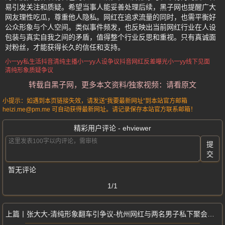
易引发关注和质疑。希望当事人能妥善处理后续，黑子网也提醒广大
网友理性吃瓜，尊重他人隐私。网红在追求流量的同时，也需平衡好
公众形象与个人空间。类似事件频发，也反映出当前网红行业在人设
包装与真实自我之间的矛盾，值得整个行业反思和重视。只有真诚面
对粉丝，才能获得长久的信任和支持。
小一yy私生活
抖音清纯主播
小一yy人设争议
抖音网红反差曝光
小一yy线下见面
清纯形象质疑争议
转载自黑子网，更多本文资料/独家视频：请看原文
小提示：如遇到本页链接失效，请发送“我要最新网址”到本站官方邮箱
heizi.me@pm.me 可自动获得最新网址。请记录保存本站官方联系邮箱！
精彩用户评论 - ehviewer
提
交
暂无评论
1/1
张大大-清纯形象翻车引争议-杭州网红与两名男子私下聚会视频曝光