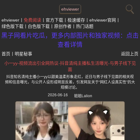
ehviewer
ehviewer
免费阅读
官方下载
极速缓存
ehviewer官网
绿色版下载
白色版下载
原创作者
热门话题
黑子网看片吃瓜，更多内部图片和独家视频：点击
查看详情
首页
丨
明星秘事
返回上页
小一yy-视频流出引全网热议-抖音清纯主播私生活曝光-与男子线下见
面
抖音知名清纯主播小一yy以甜美温柔形象走红，近日与男子线下见面的相关视
频和信息曝光，与公开人设形成明显反差，引发网友关于“网红人设真实性”的大
规模讨论。
2026-06-16
姐姐Lalion